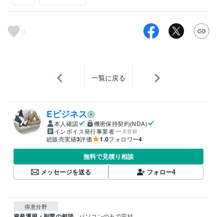
0
一覧に戻る
Eビジネス
本人確認
機密保持契約(NDA)
インボイス発行事業者
未登録
総販売実績
3
評価
1.0
フォロワー
4
無料で見積り相談
メッセージを送る
フォロー
4
得意分野
資産運用・副業の相談
パソコンのみで完結