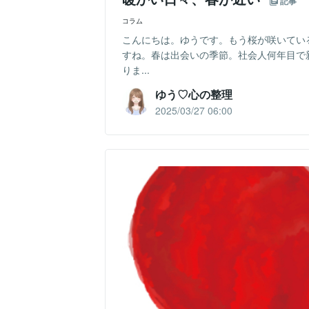
記事
コラム
こんにちは。ゆうです。もう桜が咲いてい
すね。春は出会いの季節。社会人何年目で
りま...
ゆう♡心の整理
2025/03/27 06:00