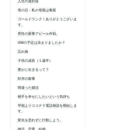
人生の選択肢
母の日：私の母親は毒親
ゴールドランク！ありがとうございま
す。
男性の家事アピール作戦。
GWの予定は決まりましたか？
忘れ物
子供の成長（１歳半）
豊かに生きるって？
対岸の家事
間違った婚活
相手を幸せにしたいという気持ち
早朝よりココナラ電話相談を開始しま
す。
変化を恐れずに行動しよう。
婚活、恋愛、結婚