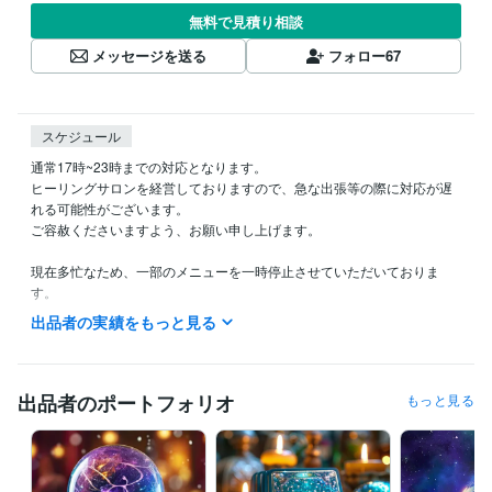
無料で見積り相談
メッセージを送る
フォロー
67
スケジュール
通常17時~23時までの対応となります。

ヒーリングサロンを経営しておりますので、急な出張等の際に対応が遅
れる可能性がございます。

ご容赦くださいますよう、お願い申し上げます。

現在多忙なため、一部のメニューを一時停止させていただいておりま
す。

ご要望をいただけた際に再開させていただきますので、お気軽にご相談
出品者の実績をもっと見る
下さいませ。

お手数をおかけして大変申し訳ございませんが、宜しくお願い申し上げ
ます。
出品者のポートフォリオ
もっと見る
ビジネス・クリエイティブツール
Google サイト:10年
Google スプレッドシート:3年
Google スライド:3年
Google ドキュメント:3年
Word:10年
Adobe Premiere Pro:5年
Vrew:5年
Canva:1年