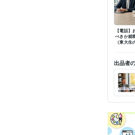
資格・
ビジネス・
【電話】
ティブ
べきか就
（東大生
得意
出品者
学
語学