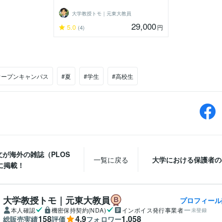
大学教授トモ｜元東大教員
29,000
5.0
円
(4)
オープンキャンパス
#夏
#学生
#高校生
文が海外の雑誌（PLOS
一覧に戻る
大学における保護者の
に掲載！
大学教授トモ｜元東大教員
プロフィール
本人確認
機密保持契約(NDA)
インボイス発行事業者
未登録
158
4.9
1,058
総販売実績
評価
フォロワー