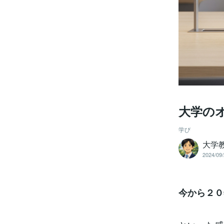
大学の
学び
大学
2024/09/
今から２０