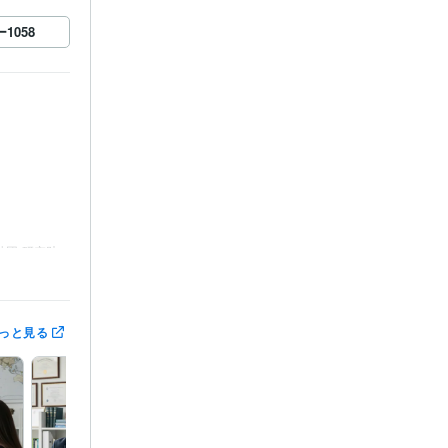
ー
1058
財団 研究助
厚生事業団 
選
健康長寿
（2008~2
日本抗加齢医
っと見る
寝たきりを予
会総会、特別
ィアセミナ
ーション学