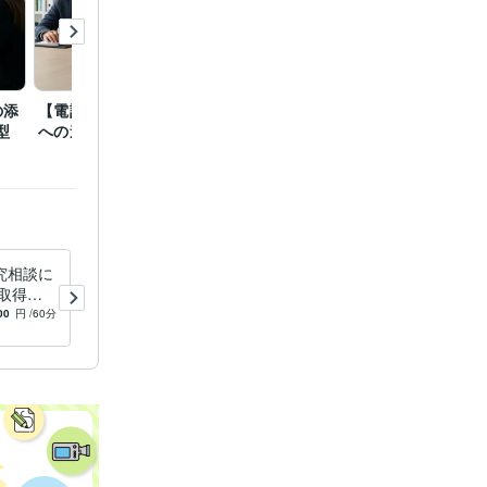
の添
【電話】名門大学大学院
【電話】大学院入試に向
【電話
型
への進学について
けて
学院（
ついて
ア相談
【社
痴の傾聴
レ相談
【ス
究相談に
研究計画書の相談・指導をし
取得な
ます 入試・学位取得など人
が強力支
生の岐路を教授が強力支援
00
円
/60分
5.0
(4)
29,000
円