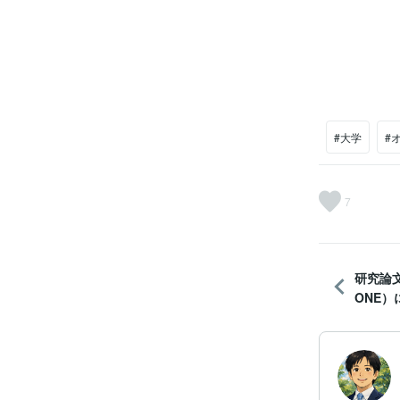
#大学
#
7
研究論
ONE）