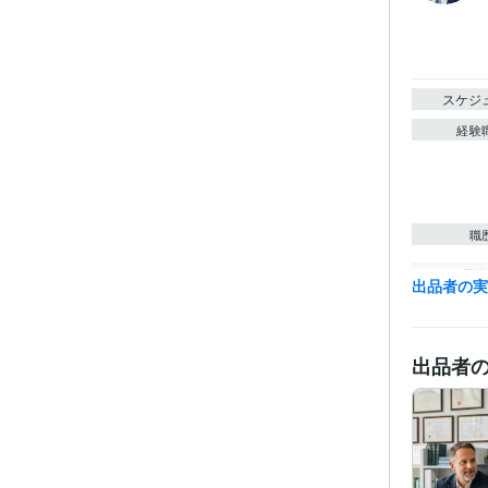
スケジ
経験
職
受賞
出品者の
出品者