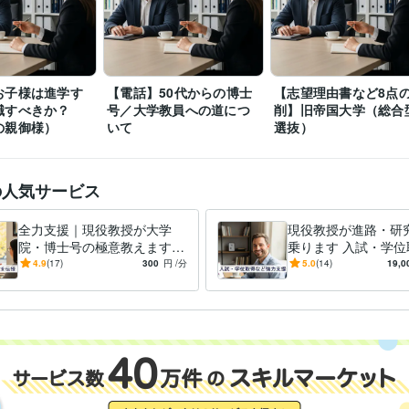
中学校教諭免許
取得年 : 2000年
検定
高等学校教諭免許
取得年 : 2000年
健康運動指導士
取得年 : 2015年
Excel:25年
Google サイト:18年
PowerPoint:25年
Word:25年
クリエイ
お子様は進学す
【電話】50代からの博士
【志望理由書など8点
ツール
Adobe Photoshop:24年
iMovie:3年
Adobe Illustrator:21年
職すべきか？
号／大学教員への道につ
削】旧帝国大学（総合
の親御様）
いて
選抜）
学習指導・資格・キャリア相談
【学生・研究者向け】学術・キャリ
分野
会人向け】リーダー・マネジメント
【心理的サポート】お悩み・愚
【雑談・話し相手】気軽にフリートーク
【健康・美活】運動・筋ト
の人気サービス
キルアップ】人前で話すコツ
健康
キャリア
仕事
美容
悩み
相談
筋トレ
大学
学生
全力支援｜現役教授が大学
現役教授が進路・研
私立大学
1997年3月 ~ 2001年2月
歴
院・博士号の極意教えます
乗ります 入試・学位
国公立大学
2001年3月 ~ 2003年2月
⭐️【脱・失敗】現役教授が学
ど人生の岐路を教授
4.9
(17)
300
円
/分
5.0
(14)
19,0
国公立大学
2003年3月 ~ 2007年2月
部とは異なる重要点をご紹介
援
⭐️
英語
日常会話レベル
力