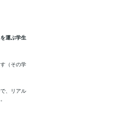
足を運ぶ学生
ます（その学
ので、リアル
す。