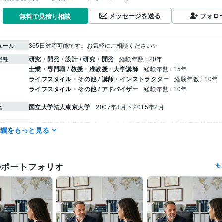
メッセージを送る
フォロ
無料で見積り相談
ュール
365日対応可能です。お気軽にご相談ください✨
研究・開発・設計 / 研究・開発
経験年数 : 20年
職種
士業・専門職 / 教授・准教授・大学講師
経験年数 : 15年
ライフスタイル・その他 / 講師・インストラクター
経験年数 : 10年
ライフスタイル・その他 / アドバイザー
経験年数 : 10年
国立大学法人東京大学
2007年3月 ~ 2015年2月
歴
東大病院経営改善提案プロジェクト 最優秀賞受賞
中冨健康科学振興
歴
実績をもっと見る
成
日本心臓リハビリテーション学会学術集会　優秀演題賞
明治安田
健康医科学研究助成
石本記念デサントスポーツ科学振興財団 優秀入
と運動（三菱UFJ信託銀行）
寝たきり対策
神奈川県医師会 研修会講師
019）
日本体力医学会大会、シンポジスト
東大病院 公開セミナー
のポートフォリオ
も
学会総会 シンポジスト
健康スポーツ医部会幹事会研修（医師会）
防する！講師（日本健康機構、健康セミナー）
トレーニング系　学
講演
立命館大学、招待講演
東大病院、産学連携メディカルフロンテ
ー
日本再生医療学会総会、ランチョンセミナー
日本心臓リハビリテ
会学術集会 シンポジウム
学生野球連盟 春季リーグ戦 優秀選手賞