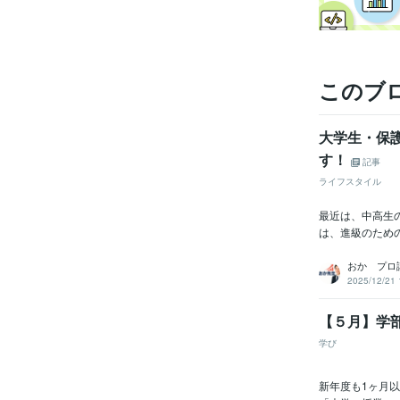
このブ
大学生・保
す！
記事
ライフスタイル
最近は、中高生
は、進級のため
おか プロ
2025/12/21 
【５月】学
学び
新年度も1ヶ月