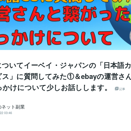
についてイーベイ・ジャパンの「日本語
ビス」に質問してみた①＆ebayの運営さ
っかけについて少しお話しします。
記事
のネット副業
22 03:46