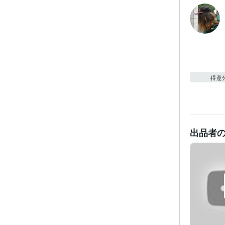
得意
出品者