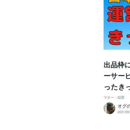
出品枠
ーサー
ったき
マネー・副業
オグ
2021/09/