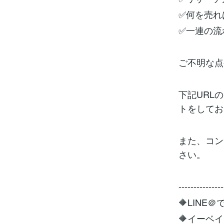
✅何を売れ
✅一連の流
ご不明な点
下記URL
トをしてお
また、コン
さい。
---------------
🔶LIN
🔶イーベ