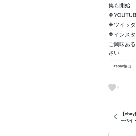
集も開始！
🔶YOU
🔶ツイッ
🔶インス
ご興味ある
さい。
#ebay輸出
5
【eba
ーベイ・