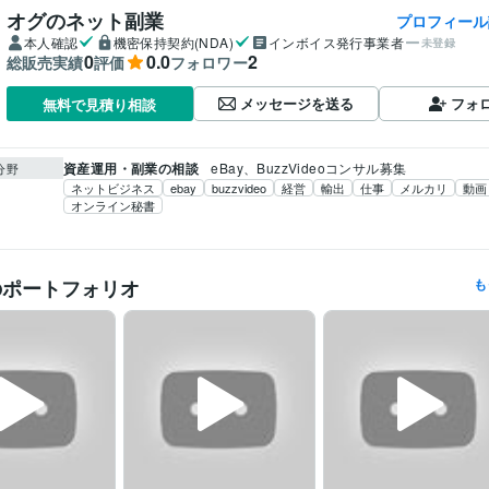
オグのネット副業
プロフィール
本人確認
機密保持契約(NDA)
インボイス発行事業者
未登録
0
0.0
2
総販売実績
評価
フォロワー
メッセージを送る
フォ
無料で見積り相談
資産運用・副業の相談
eBay、BuzzVideoコンサル募集
分野
ネットビジネス
ebay
buzzvideo
経営
輸出
仕事
メルカリ
動画
オンライン秘書
のポートフォリオ
も