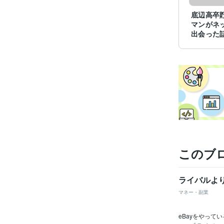
底辺高卒
マンがネ
出会った
このブ
ライバルよ
マネー・副業
eBayをやっ