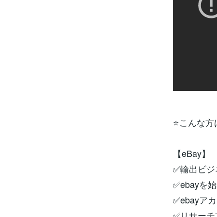
⭐こんな方
【eBay】
✅輸出ビジ
✅ebay
✅ebay
✅リサーチ