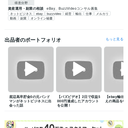
得意分野
資産運用・副業の相談
eBay、BuzzVideoコンサル募集
ネットビジネス
ebay
buzzvideo
経営
輸出
仕事
メルカリ
動画
副業
オンライン秘書
出品者のポートフォリオ
もっと見る
底辺高卒貯金0の元バンド
【バズビデオ】2日で収益5
【ebay輸出
マンがネットビジネスに出
000円達成したアカウント
えの商品を特
会った話
を公開！