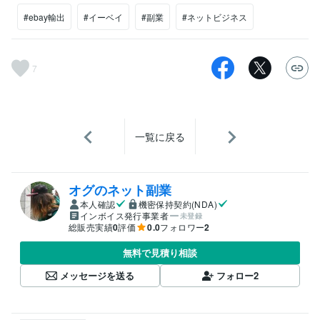
#ebay輸出
#イーベイ
#副業
#ネットビジネス
7
一覧に戻る
オグのネット副業
本人確認
機密保持契約(NDA)
インボイス発行事業者
未登録
総販売実績
0
評価
0.0
フォロワー
2
無料で見積り相談
メッセージを送る
フォロー
2