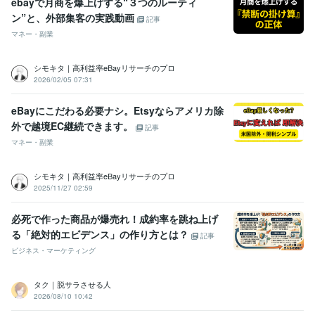
ebayで月商を爆上げする“３つのルーティ
ン”と、外部集客の実践動画
記事
マネー・副業
シモキタ｜高利益率eBayリサーチのプロ
2026/02/05 07:31
eBayにこだわる必要ナシ。Etsyならアメリカ除
外で越境EC継続できます。
記事
マネー・副業
シモキタ｜高利益率eBayリサーチのプロ
2025/11/27 02:59
必死で作った商品が爆売れ！成約率を跳ね上げ
る「絶対的エビデンス」の作り方とは？
記事
ビジネス・マーケティング
タク｜脱サラさせる人
2026/08/10 10:42