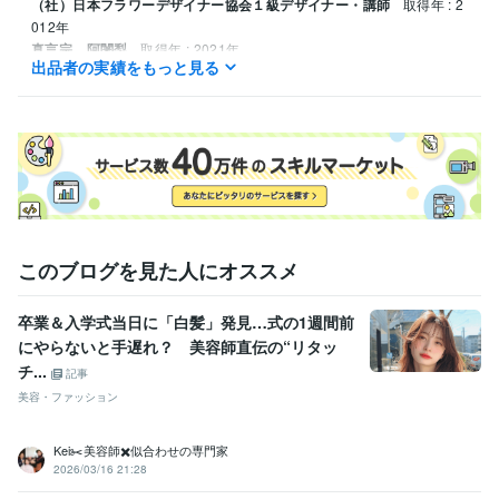
（社）日本フラワーデザイナー協会１級デザイナー・講師
取得年 : 2
012年
真言宗 阿闍梨
取得年 : 2021年
出品者の実績をもっと見る
得意分野
住まい・美容・生活相談
フラワーデザイナー　リース制作
フラワーデザイナー
インテリア装飾
このブログを見た人にオススメ
卒業＆入学式当日に「白髪」発見…式の1週間前
にやらないと手遅れ？ 美容師直伝の“リタッ
チ...
記事
美容・ファッション
Kei✂️美容師✖️似合わせの専門家
2026/03/16 21:28