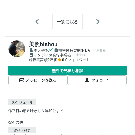
一覧に戻る
美照bishou
本人確認
機密保持契約(NDA)
未登録
インボイス発行事業者
未登録
総販売実績
0
評価
0.0
フォロワー
1
無料で見積り相談
メッセージを送る
フォロー
1
スケジュール
①平日の朝５時から６時30分まで

②その他
資格・検定