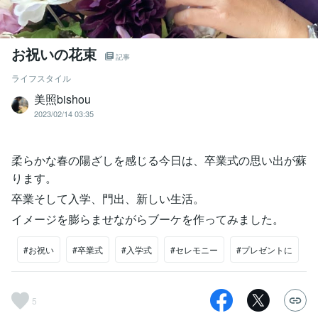
お祝いの花束
記事
ライフスタイル
美照bishou
2023/02/14 03:35
柔らかな春の陽ざしを感じる今日は、卒業式の思い出が蘇
ります。
卒業そして入学、門出、新しい生活。
イメージを膨らませながらブーケを作ってみました。
#お祝い
#卒業式
#入学式
#セレモニー
#プレゼントに
5