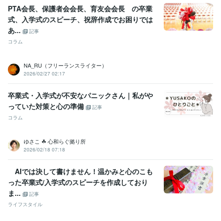
PTA会長、保護者会会長、育友会会長 の卒業
式、入学式のスピーチ、祝辞作成でお困りでは
あ...
記事
コラム
NA_RU（フリーランスライター）
2026/02/27 02:17
卒業式・入学式が不安なパニックさん｜私がや
っていた対策と心の準備
記事
コラム
ゆさこ ☘ 心和らぐ拠り所
2026/02/18 07:18
AIでは決して書けません！温かみと心のこも
った卒業式/入学式のスピーチを作成しており
ま...
記事
ライフスタイル