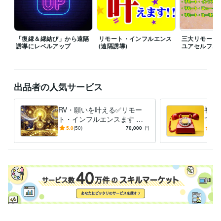
ビジネス・クリエイティブツール
Excel:40年
Word:40年
PowerPoint:35年
Adobe Illustrator:30年
得意分野
「復縁＆縁結び」から遠隔
リモート・インフルエンス
三大リモート
占い
Remote Viewer・占鑑定師
誘導にレベルアップ
(遠隔誘導)
ユアセルフ、
占い鑑定
ビジネス
恋愛
教育
復縁
ふくえん
遠隔透視
遠隔誘導
占い
遠隔透視・遠隔誘導・占い鑑定・運氣・
リモートビューイング
RV
遠隔誘導
遠隔透視
願い叶える
出品者の人気サービス
リモート・インフルエ
復縁
ふくえん
RV・願いを叶える✅リモー
初め
ト・インフルエンスます ❤️
でも
恋愛、復縁、仕事、金運、縁
て、
5.0
(50)
70,000
円
4.9
結び、縁切り他、体験報告有
フル
り