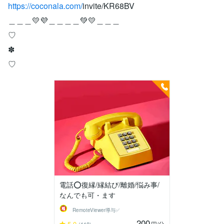
https://coconala.com/
invite/KR68BV
＿＿＿💛💜＿＿＿＿💚💛＿＿＿
♡
✽
♡
電話⭕復縁/縁結び/離婚/悩み事/
なんでも可・ます
RemoteViewer導与✅
200
5.0
円
/分