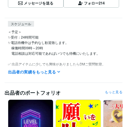
メッセージを送る
フォロー
214
スケジュール
＜予定＞

✨受付：24時間可能

✨電話待機中は予約なし歓迎致します。

　稼働時間09時～20時

　電話相談は対応可能であればいつでも待機にいたします。

✅ 出品アイテムに少しでも興味がありましたらDMご質問歓迎。

✅ 割引クーポンコード →　KR68BV

出品者の実績をもっと見る
経験職種
マーケティング / 商品企画・開発
経験年数 : 40年
出品者のポートフォリオ
もっと見る
コンサルタント / 経営コンサルタント
経験年数 : 33年
経営・マネジメント / 経営者・CEO・COO
経験年数 : 33年
ライフスタイル・その他 / 占い師
経験年数 : 56年
受賞歴
審美眼（占い師になる為の本）