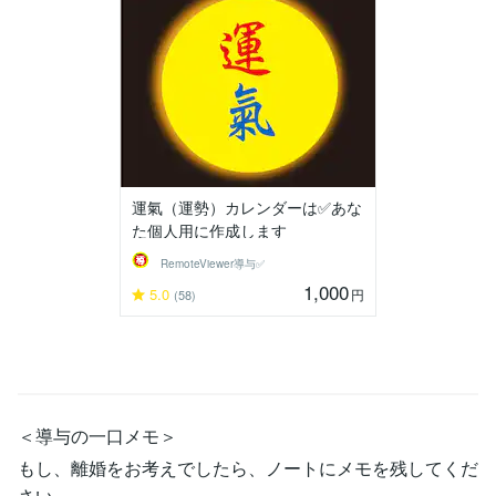
運氣（運勢）カレンダーは✅あな
た個人用に作成します
RemoteViewer導与✅
1,000
5.0
円
(58)
＜導与の一口メモ＞
もし、離婚をお考えでしたら、ノートにメモを残してくだ
さい。