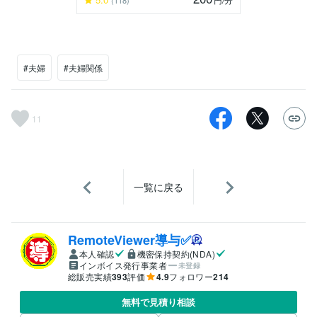
(118)
#夫婦
#夫婦関係
11
一覧に戻る
RemoteViewer導与✅
本人確認
機密保持契約(NDA)
インボイス発行事業者
未登録
総販売実績
393
評価
4.9
フォロワー
214
無料で見積り相談