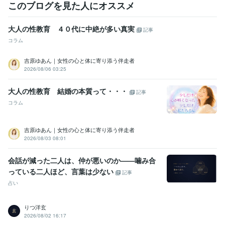
このブログを見た人にオススメ
大人の性教育 ４０代に中絶が多い真実
記事
コラム
吉原ゆあん｜女性の心と体に寄り添う伴走者
2026/08/06 03:25
大人の性教育 結婚の本質って・・・
記事
コラム
吉原ゆあん｜女性の心と体に寄り添う伴走者
2026/08/03 08:01
会話が減った二人は、仲が悪いのか——噛み合
っている二人ほど、言葉は少ない
記事
占い
りつ洋玄
2026/08/02 16:17