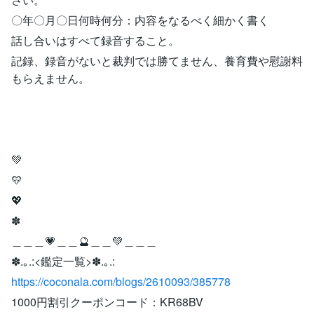
〇年〇月〇日何時何分：内容をなるべく細かく書く
話し合いはすべて録音すること。
記録、録音がないと裁判では勝てません、養育費や慰謝料
もらえません。
💚
💛
💖
✽
＿＿＿💗＿＿🔮＿＿💚＿＿＿
✽.｡.:<鑑定一覧>✽.｡.:
https://coconala.com/blogs/2610093/385778
1000円割引クーポンコード：KR68BV