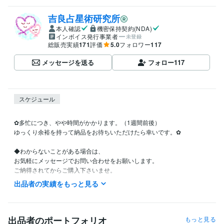
吉良占星術研究所
本人確認
機密保持契約(NDA)
インボイス発行事業者
未登録
総販売実績
171
評価
5.0
フォロワー
117
メッセージを送る
フォロー
117
スケジュール
✿多忙につき、やや時間がかかります。（1週間前後）

ゆっくり余裕を持って納品をお待ちいただけたら幸いです。✿

◆わからないことがある場合は、

お気軽にメッセージでお問い合わせをお願いします。

ご納得されてからご購入下さいませ。

出品者の実績をもっと見る
◆他のことと兼ねて行っておりますので、

若干時間がかかります。

（新規受付：一名様につき約１週間）

お時間に余裕を持ってお申し込みくださいませ。

出品者のポートフォリオ
もっと見る