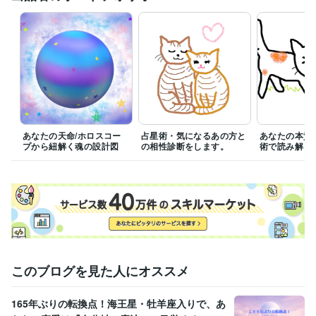
☆ご連絡を頂いた時間が22:00以降だった場合は

次の日の対応になる事が多いです(平日、休日問わず)。　

☆当サイトは、占星術鑑定による情報提供がメインです。

人生相談やカウンセリングは出来ません。

ご希望される方は、専門の先生にご相談くださいませ。

☆占断結果をお送りした後でのキャンセル(返金)には応じません。

結果お渡し後の変更は、追加料金の対象になります。

あなたの天命/ホロスコー
占星術・気になるあの方と
あなたの本質
プから紐解く魂の設計図
の相性診断をします。
術で読み解き
★・長文・込み入った内容のご質問

　・新たにホロスコープで鑑定する必要性が生じる場合

　追加料金（目安として¥500〜¥2,000）を請求させて頂きます。

どうぞよろしくお願いします。
経験職種
事務・ビジネスサポート / 事務（一般事務）
経験年数 : 3年
物流・購買 / 商品・在庫管理
経験年数 : 4年
このブログを見た人にオススメ
受賞歴
新潟まんが大賞・審査員特別賞
165年ぶりの転換点！海王星・牡羊座入りで、あ