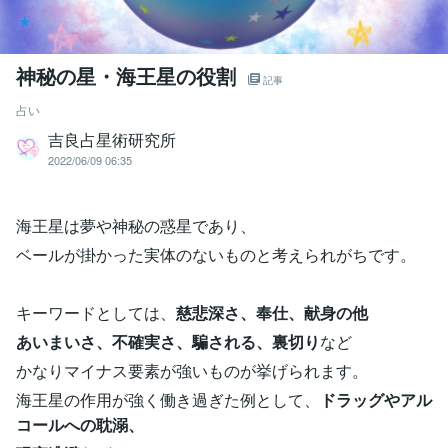
神秘の星・海王星の役割
記事
占い
吉良占星術研究所
2022/06/09 06:35
海王星は夢や神秘の惑星であり、
ベールが掛かった実体のないものと考えられがちです。
キーワードとしては、
慈悲深さ、奉仕、献身の他
あいまいさ、不確実さ、騙される、裏切り
など
かなりマイナス要素が強いものが挙げられます。
海王星の作用が強く働き過ぎた例として、
ドラッグやアル
コールへの耽溺、