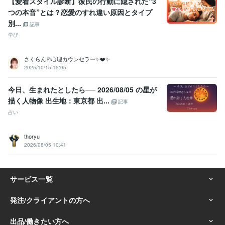
【愛着スタイル診断】彼氏の行動に隠された“3
つの本音”とは？恋愛のすれ違い原因とタイプ
別...
記事
学び
さくらん♾️心理カウンセラー✨❤️✨
2025/10/15 15:05
今日、生まれたとしたら── 2026/08/05 の星が
描く人物像 出生地：東京都 出...
記事
占い
thoryu
2026/08/05 10:41