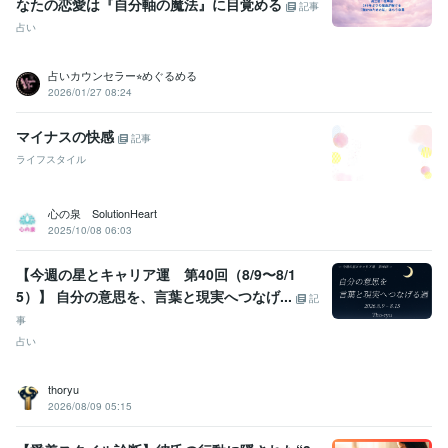
資格・検定
なたの恋愛は『自分軸の魔法』に目覚める
記事
カラーセラピスト
取得年 : 2005年
占い
マイクロソフト オフィス スペシャリスト（MOS）
取得年 : 2010年
占いカウンセラー⭐︎めぐるめる
得意分野
2026/01/27 08:24
占い
西洋占星術(個人鑑定、１年の運勢鑑定等)
占星術
恋愛
仕事
運勢
今年の運勢
相性
開運
占い
親子
天職
マイナスの快感
記事
ライフスタイル
心の泉 SolutionHeart
2025/10/08 06:03
【今週の星とキャリア運 第40回（8/9〜8/1
5）】 自分の意思を、言葉と現実へつなげ...
記
事
占い
thoryu
2026/08/09 05:15