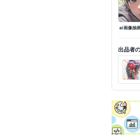
ai画像抽
受賞
資格・
出品者
プログラ
語・フレー
ビジネス・
ティブ
その他
得意