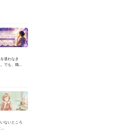
気を遣わなき
でも、職...
のいないところ
..