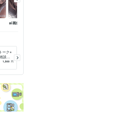
 3年
ルプデスク
ai画像描画①
月下美人と共に
クール
ーク⭐︎
2時間、電話が苦手な方、深
雑談、
夜で寂しい方、雑談します
疑問、悩
誰かに言いたい、話したい、
1,500
円
5.0
(8)
2,500
円
！
でも相手が居ない、深夜でも
対応！
ト占い