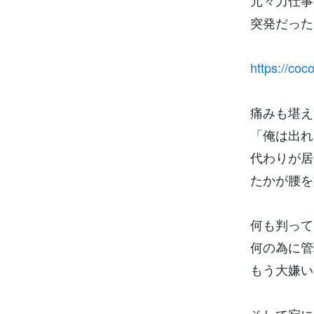
元々力仕事
突発だった
https://co
痛みも堪え
「俺は出れ
代わりが居
たかが腰を
何も判って
何の為に管
もう大嫌い