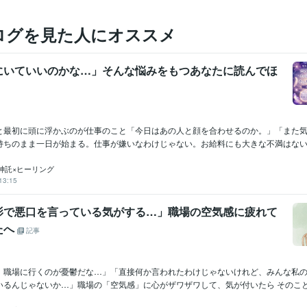
ログを見た人にオススメ
にいていいのかな…」そんな悩みをもつあなたに読んでほ
と最初に頭に浮かぶのが仕事のこと「今日はあの人と顔を合わせるのか。」「また
持ちのまま一日が始まる。仕事が嫌いなわけじゃない。お給料にも大きな不満はない。
神託×ヒーリング
13:15
影で悪口を言っている気がする…」職場の空気感に疲れて
たへ
記事
最近、職場に行くのが憂鬱だな…」「直接何か言われたわけじゃないけれど、みんな私
るんじゃないか…」​職場の「空気感」に心がザワザワして、気が付いたら そのこと.