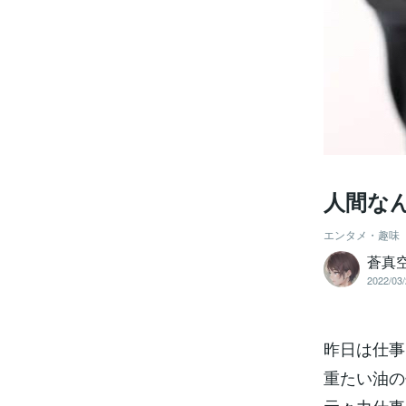
人間な
エンタメ・趣味
蒼真
2022/03/
昨日は仕事
重たい油の