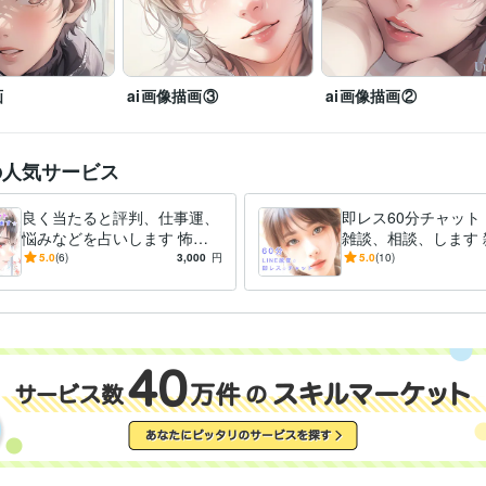
Webサービス・制作 / ECサイト運営・ECコンサルタント
経験年数 :
カスタマーサポート・カスタマーサクセス / カスタマーサポート・ヘ
経験年数 : 1年
ライフスタイル・その他 / 占い師
経験年数 : 1年
画
ai画像描画③
ai画像描画②
魔王特集(魔王と封印師)
歴
CGクリエイター検定ベーシック
取得年 : 2000年
検定
マルチメディア検定
取得年 : 2000年
の人気サービス
情報処理技術者能力認定試験
取得年 : 1999年
メンタル心理カウンセラー
取得年 : 2007年
良く当たると評判、仕事運、
即レス60分チャットト
悩みなどを占いします 怖い
雑談、相談、します 
CSS:6年
HTML:8年
JavaScript:7年
PHP:7年
ミング言
ぐらい当たる、これからの先
相談、恋愛、様々な
5.0
(6)
3,000
円
5.0
(10)
ムワーク
の道標にと占ってみません
みを真摯に考えます
か？
Dreamweaver:6年
クリエイ
ツール
Word:3年
Excel:3年
ツール
悩み相談・カウンセリング
メンタル心理カウンセラー
雑談
タロッ
分野
相談
雑談
占い