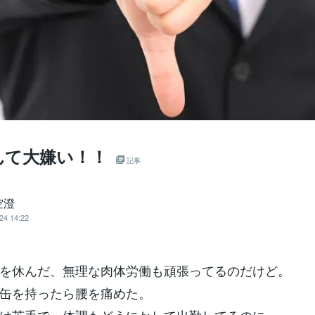
んて大嫌い！！
記事
空澄
24 14:22
を休んだ、無理な肉体労働も頑張ってるのだけど。
缶を持ったら腰を痛めた。