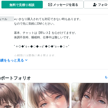
メッセージを送る
フォロ
無料で見積り相談
ュール
※いきなり購入されても対応できない時もあります。

なので先に気軽にDMください。

基本、チャットは【即レス】を心がけてますが。

体調不良時、睡眠時、仕事中は難しいです。

ﾟ＋◇◆ﾟo＋◆◇◆＋oﾟ◆◇◆ﾟo＋◆◇＋ﾟ

☆相談には親身に考え答えます。

実績をもっと見る
ﾟ＋◇◆ﾟo＋◆◇◆＋oﾟ◆◇◆ﾟo＋◆◇＋ﾟ

☆基本的に即レスを心がけてますが…

のポートフォリオ
も
出来ない場合も稀にございます。

ご了承ください。

※特にいきなり購入された場合、

すぐには対応不可だと言う事を理解してください。
デザイナー / Webデザイナー
経験年数 : 5年
職種
クリエイター / 作家
経験年数 : 15年