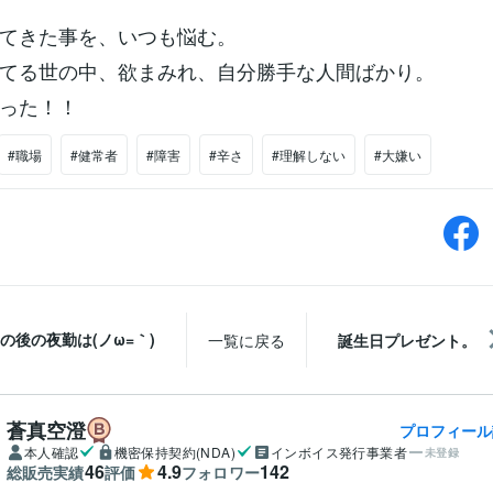
てきた事を、いつも悩む。
てる世の中、欲まみれ、自分勝手な人間ばかり。
った！！
#職場
#健常者
#障害
#辛さ
#理解しない
#大嫌い
の後の夜勤は(ノω=｀)
一覧に戻る
誕生日プレゼント。
蒼真空澄
プロフィール
本人確認
機密保持契約(NDA)
インボイス発行事業者
未登録
46
4.9
142
総販売実績
評価
フォロワー