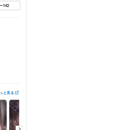
ー
142
っと見る