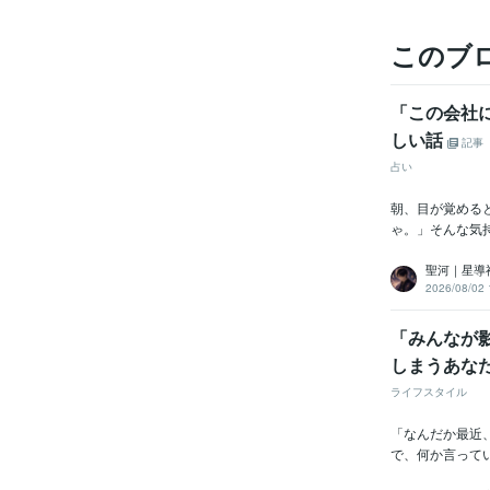
このブ
「この会社
しい話
記事
占い
朝、目が覚める
ゃ。」そんな気
聖河｜星導
2026/08/02 
「みんなが
しまうあな
ライフスタイル
​​「なんだか
で、何か言ってい