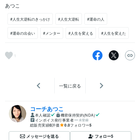
あつこ
#人生大逆転のきっかけ
#人生大逆転
#運命の人
#運命の出会い
#メンター
#人生を変える
#人生を変えた
1
一覧に戻る
コーチあつこ
本人確認
機密保持契約(NDA)
インボイス発行事業者
未登録
総販売実績
0
評価
0.0
フォロワー
5
メッセージを送る
フォロー
5