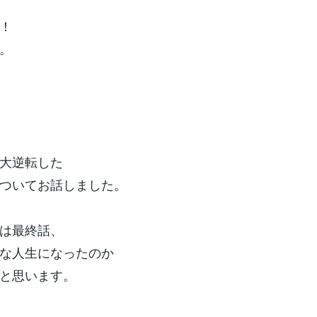
！
。
が大逆転した
についてお話しました。
回は最終話、
な人生になったのか
うと思います。