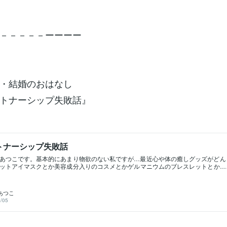
－－－－－ーーーー
・結婚のおはなし
トナーシップ失敗話』
トナーシップ失敗話
あつこです。基本的にあまり物欲のない私ですが…最近心や体の癒しグッズがどん
ットアイマスクとか美容成分入りのコスメとかゲルマニウムのブレスレットとか…
とで。笑さて、そんな今日は少し恥ずかしいですが私のパートナーシップ失敗話を
にかしらあなたの参考になるとうれしいです！ぜひ休憩時間にでも気楽にご覧くだ
－－－ーーー〜予告〜①私のパートナーシップ失敗話(今回)②離婚して気づいたこと
あつこ
転のきっかけ④成幸してからの世界－－－－－－－－－－ーーー=============
/05
=============私は34歳のときに離婚しました。結婚したのは30才のときです
付き合いした方がいますが、相手の・モラハラ・時間にルーズ・お金にルーズなど
20代の最後にお付き合いした人と結婚しました。ところがです。結婚して半年後ま
つけてしまいました。夫の不倫の証拠を。『…いやいや結婚してまだ半年だし！』