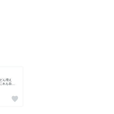
どん増え
これも自
しようと
さい。－
(次回予
==①私の
。その前に
を理由に
だ新婚と
『いやい