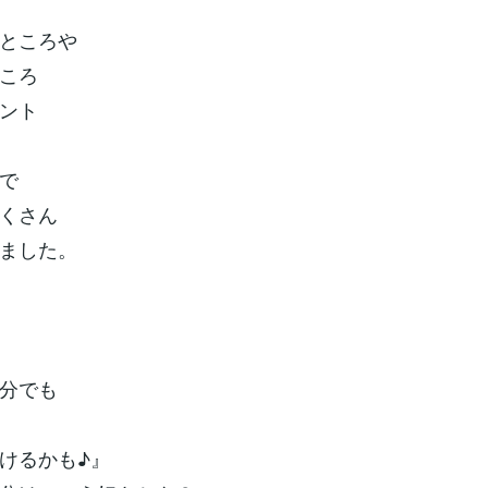
ところや
ころ
ント
で
くさん
ました。
分でも
けるかも♪』