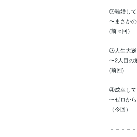
や夫の不倫は
がら、まずは
②離婚して
の証拠を見つ
みずから約束
〜まさかの
迎えに来たの
(前々回）
③人生大逆
〜2人目の
(前回)
④成幸して
〜ゼロから
（今回）
－－－－－