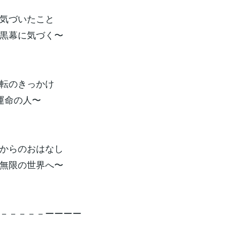
まだ１回だし！』頭に浮かんでくる離婚の２文字を打ち消すためにそう自分に言い
自分の気持ちを落ち着けるために自宅を出て実家へ。そしてその夜、仕事を終えた
気づいたこと
けてしまったことを電話で伝えると…夫はそれを認めて謝り、不倫相手と連絡を断
してくれました。気持ちを落ち着かせるために１ヶ月くらい実家で過ごし、夫が私
黒幕に気づく〜
ですが…夫は今回の不倫に加えて迎えに
転のきっかけ
運命の人〜
からのおはなし
無限の世界へ〜
－－－－－ーーーー