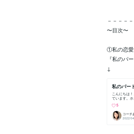
－－－－－
〜目次〜
①私の恋愛
『私のパー
↓
私のパー
こんにちは！
ています。ホ
愛、というこ
5
思います。な
－－－－－－
コーチ
定)③人生大逆
2022/04
恋愛と結婚==
は２人ほどお
お別れして…
いうのに、見