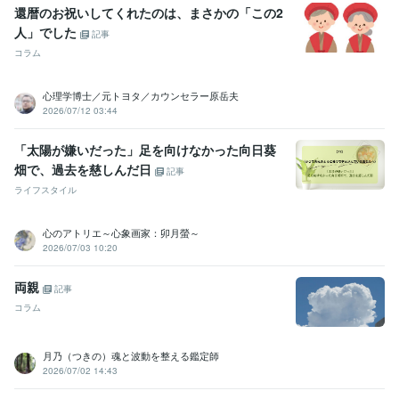
還暦のお祝いしてくれたのは、まさかの「この2
人」でした
記事
コラム
心理学博士／元トヨタ／カウンセラー原岳夫
2026/07/12 03:44
「太陽が嫌いだった」足を向けなかった向日葵
畑で、過去を慈しんだ日
記事
ライフスタイル
心のアトリエ～心象画家：卯月螢～
2026/07/03 10:20
両親
記事
コラム
月乃（つきの）魂と波動を整える鑑定師
2026/07/02 14:43