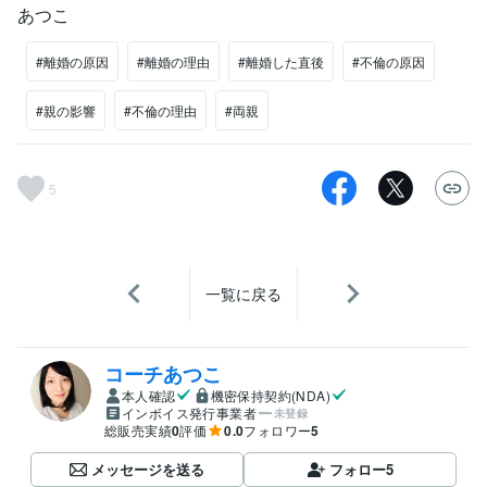
あつこ
#離婚の原因
#離婚の理由
#離婚した直後
#不倫の原因
#親の影響
#不倫の理由
#両親
5
一覧に戻る
コーチあつこ
本人確認
機密保持契約(NDA)
インボイス発行事業者
未登録
総販売実績
0
評価
0.0
フォロワー
5
メッセージを送る
フォロー
5