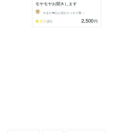
モヤモヤお聞きします
やまだ☘️心と頭がスッキリ整うサロン
2,500
5.0
円
(21)