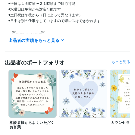
◉平日は１６時頃〜２１時頃まで対応可能

◉水曜日は午前から対応可能です

◉土日祝は午後から（日によって異なります）

◉日中は別の仕事をしていますので即レスはできかねます

　୨୧‥∵‥‥∵‥‥∵‥‥∵‥୨୧

出品者の実績をもっと見る
LINE感覚のチャットサービスをご希望の方は

「○時から可能ですか？」と事前にご連絡

くださいませ

出品者のポートフォリオ
もっと見る
※当日の最終受付は２０時半ぐらいまで

（金・土など休みの前日は２２時以降でも可）

お一人様ずつ真剣に向き合って丁寧に

長文でやり取りをさせていただいています

ので、お受けできる枠に限りがあります

１度に対応できる人数を超えました場合は

相談者様からよくいただく
カウンセラー
一時的にサービス受付を停止します

お言葉