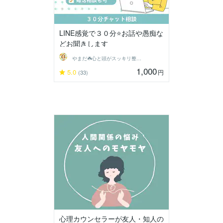
LINE感覚で３０分⭐️お話や愚痴な
どお聞きします
やまだ☘️心と頭がスッキリ整うサロン
1,000
5.0
円
(33)
心理カウンセラーが友人・知人の