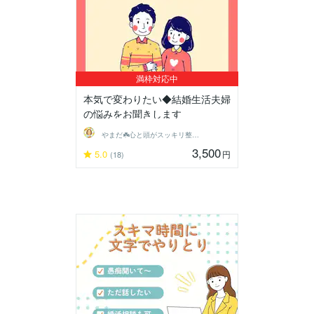
満枠対応中
本気で変わりたい◆結婚生活夫婦
の悩みをお聞きします
やまだ☘️心と頭がスッキリ整うサロン
3,500
5.0
円
(18)