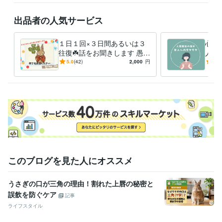
【再開通知を受け取る】をポチッと

出品者の人気サービス
押してお待ちいただけると嬉しいです
経験職種
ライフスタイル・その他 / カウンセラー・コーチ
経験年数 : 4年
１日１回×３日間あるいは３
心理
ライフスタイル・その他 / アドバイザー
往復☘️話をお聞きします 愚痴
経験年数 : 6年
人の
聞き・不安な気持ち・ペット
ママ
5.0
(42)
2,000
円
5.0
受賞歴
ロス・誰にも言えない出来事
推し
✨おかげ様で相談件数１００件突破
など
相談
資格・検定
メンタル心理カウンセラー
取得年 : 2020年
上級心理カウンセラー
取得年 : 2020年
婚活アドバイザー
取得年 : 2020年
夫婦カウンセラー
取得年 : 2020年
パワーストーンセラピスト
取得年 : 2022年
日商簿記検定2級
取得年 : 1994年
このブログを見た人にオススメ
ビジネス・クリエイティブツール
うさぎの口が三角の理由！割れた上唇の秘密と
WordPress:5年
JIMDO:3年
Excel:8年
Word:8年
PCA:5年
誤飲を防ぐケア
ジョブカン会計:2年
弥生会計:9年
ChatGPT:0年
Canva:4年
記事
ライフスタイル
その他ツール