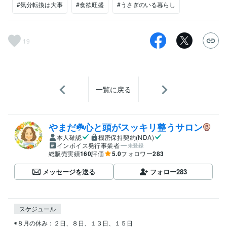
#気分転換は大事
#食欲旺盛
#うさぎのいる暮らし
19
一覧に戻る
やまだ☘️心と頭がスッキリ整うサロン
本人確認
機密保持契約(NDA)
インボイス発行事業者
未登録
総販売実績
160
評価
5.0
フォロワー
283
メッセージを送る
フォロー
283
スケジュール
◉８月の休み：２日、８日、１３日、１５日
