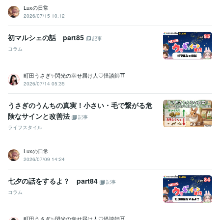
対人関係の悩み相談・愚痴聞き・恋愛婚活アドバイス:36年
Luxの日常
保護動物と暮らす＆犬猫の命を救うための支援:33年
2026/07/15 10:12
ブログ執筆（ココナラWordPressアメブロ他）:18年
初マルシェの話 part85
得意分野
記事
悩み相談・カウンセリング
★婚活アドバイス・プロフィール添削
★
コラム
夫婦問題・関係修復・離婚・不妊の辛さ
★恋愛相談・片想い・脈あ
り＆復縁の可能性
町田うさぎ✨閃光の幸せ届け人♡怪談師⛩️
悩み相談
関係修復
恋愛相談
離婚相談
婚活疲れ
夫婦関係
結婚相談所
結婚生活
婚活の悩み
婚活相談
2026/07/14 05:35
悩み相談・カウンセリング
★友人・対人関係の悩み　職場の人間関
係
★自己肯定感・生き辛さ・自分らしく生きる
★仕事の悩み・やり
うさぎのうんちの真実！小さい・毛で繋がる危
たいことがわからない
険なサインと改善法
記事
自己肯定感
メンタルブロック
自信がない
毒親育ち
仕事の悩み
ライフスタイル
人間関係の悩み
友人の悩み
自分らしさ
思い込みを手放す方法
自分を好きになりたい
Luxの日常
2026/07/09 14:24
七夕の話をするよ？ part84
記事
コラム
町田うさぎ✨閃光の幸せ届け人♡怪談師⛩️