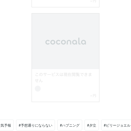
天気予報
#予想通りにならない
#ハプニング
#夕立
#ビリージョエル