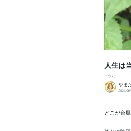
人生は
コラム
やま
2021/09/
どこが台風