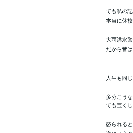
でも私の記
本当に休校
大雨洪水警
だから昔は
人生も同じ
多分こうな
ても宝くじ
怒られると