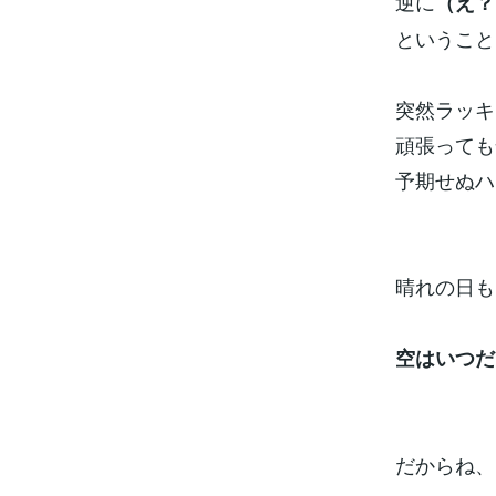
逆に
（え？
ということ
突然ラッキ
頑張っても
予期せぬハ
晴れの日も
空はいつだ
だからね、