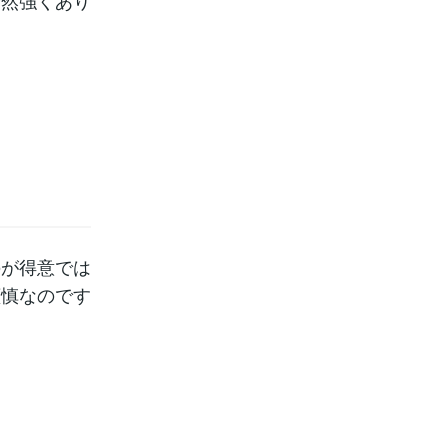
全然強くあり
。
のが得意では
謹慎なのです