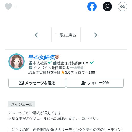
11
一覧に戻る
早乙女結弦
本人確認
機密保持契約(NDA)
インボイス発行事業者
未登録
総販売実績
473
評価
5.0
フォロワー
299
メッセージを送る
フォロー
299
スケジュール
ミスマッチのご購入が増えてます。

大切な事がスケジュールにも記載あります。一読下さい。

しばらくの間、恋愛関係や婚活のリーディングと男性の方のリーディン