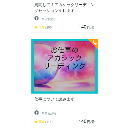
質問して！アカシックリーディン
グセッションをします
早乙女結弦
140
4.9
円
/分
(296)
仕事について読みます
早乙女結弦
140
5.0
円
/分
(114)