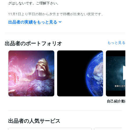
グはしないです。ご理解下さい。

11月1日より平日の朝から夕方まで待機が出来ない状況です。

土日は出来うる限り待機します。

出品者の実績をもっと見る
予約受付中の時は、購入なさらず、まずメッセージでご連絡下さい。

スケジュール、販売ページ、ご購入にあたってのお願いを読まずに購入
されるケースがあり困ってます。

出品者のポートフォリオ
もっと見る
お互いの為にならないので、短時間、クーポン利用、リーディングにつ
いての疑問堂々ある場合は、購入なさらずメッセージをいれて下さい。

ミスマッチをできる限り回避したいです。

待機中の時はお電話可能になります。

待機中でない時は、メッセージから都合の良いお時間をお問合わせ下さ
い。

平日は20時から24時、土日は9時から24時待機予定

ですが途中所々居なくなります。

自己紹介動画
メッセージでお気軽にお問い合わせ下さい。

資格・検定
出品者の人気サービス
マイクロソフトオフィスマスター
取得年 : 2005年
認定 アカシックリーディングプラクティショナー
取得年 : 2019年