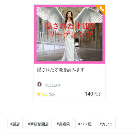
隠された才能を読みます
早乙女結弦
140
5.0
円
/分
(53)
#開店
#新店舗開店
#美容院
#パン屋
#カフェ