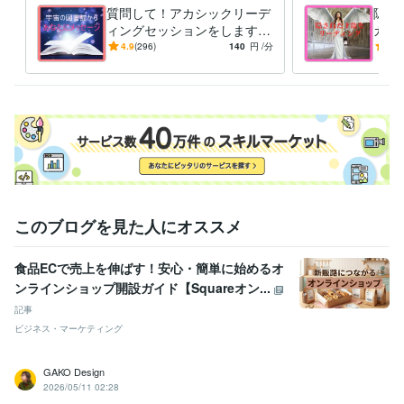
質問して！アカシックリーデ
隠さ
得意分野
ィングセッションをします ⭐️
カシ
占い
アカシックリーディング
宇宙の図書館からあなたの情
た自
4.9
(296)
140
円
/分
5.0
アカシックレコード
報を読み取ります。
す
悩み相談・カウンセリング
寄り添いお話をお聴きします。
事務職
悩み
相談
愚痴
会話
寄り添い
話を聴く
何でも
仕事
1分から
５分から
このブログを見た人にオススメ
食品ECで売上を伸ばす！安心・簡単に始めるオ
ンラインショップ開設ガイド【Squareオン...
記事
ビジネス・マーケティング
GAKO Design
2026/05/11 02:28