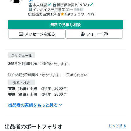
本人確認
機密保持契約(NDA)
インボイス発行事業者
未登録
総販売実績
201
評価
4.9
フォロワー
179
無料で見積り相談
メッセージを送る
フォロー
179
スケジュール
365日24時間以内にご返信いたします。

現在納期が2週間以上かかります。ご了承ください。
資格・検定
書道（毛筆）十段
取得年 : 2000年
書道（硬筆）十段
取得年 : 2000年
出品者の実績をもっと見る
得意分野
デザイン制作
Tシャツの図案作成
アパレル
ビジネス
Tシャツデザイン
レディース
ロゴデザイン
ナチュラルデザイン
ショップ開業
出品者のポートフォリオ
もっと見る
イラスト作成・漫画制作
手描き文字
イラスト
デザイン
カットイラスト
美文字
線画イラスト