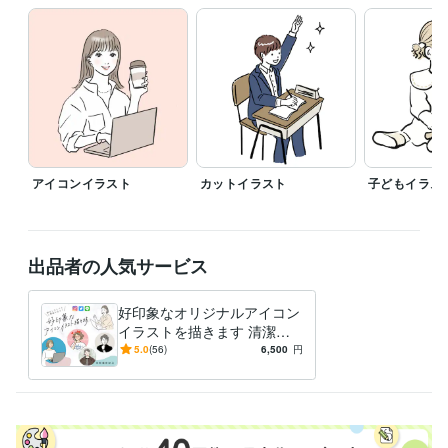
Tシャツデザイン
イラストレーター
書道
アイコン
ナチュラル
アイコンイラスト
カットイラスト
子どもイラス
出品者の人気サービス
好印象なオリジナルアイコン
イラストを描きます 清潔感
のある線画イラストをオーダ
5.0
(56)
6,500
円
ーメイドで作りませんか？