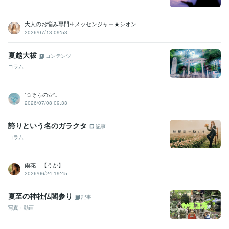
受賞歴
2017年はこうなる
2018年はこうなる
2019年はこうなる
理系を目
大人のお悩み専門☩メッセンジャー★シオン
指せ
2020年はこうなる
202１年はこうなる
2022年はこうなる
某
2026/07/13 09:53
大手化粧品会社の情報誌　占いのページ
各種情報サイトに今月の占
いを提供中
開運勉強会に講師として呼ばれる
裏方人間なので各種表
夏越大祓
コンテンツ
彰を辞退する
賞状、肩書、名誉、勲章はカネ出せば買える
2023年
コラム
はこうなる
2024年はこうなる
2025年以降の儲かる産業
2025年は
こうなる
2026年はこうなる
有名企業　数社の社内報の占いページ
の執筆
˚✩そらの✩°｡
2026/07/08 09:33
資格・検定
宅地建物取引士（旧 宅地建物取引主任者）
取得年 : 1999年
誇りという名のガラクタ
記事
土地家屋調査士
取得年 : 2000年
コラム
一種証券外務員
取得年 : 1998年
2級FP技能士
取得年 : 2001年
日商簿記検定2級
取得年 : 1984年
雨花 【うか】
行政書士
取得年 : 2004年
2026/06/24 19:45
第二級陸上特殊無線技士
取得年 : 1980年
航空特殊無線技士
取得年 : 1990年
夏至の神社仏閣参り
記事
写真・動画
プログラミング言語・フレームワーク
C:25年
PostgreSQL:25年
Oracle Database:20年
PL/SQL:20年