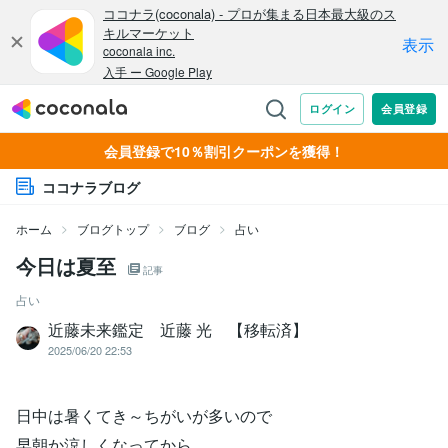
会員登録で10％割引クーポンを獲得！
ココナラブログ
ホーム
ブログトップ
ブログ
占い
今日は夏至
記事
占い
近藤未来鑑定 近藤 光 【移転済】
2025/06/20 22:53
日中は暑くてき～ちがいが多いので
早朝か涼しくなってから