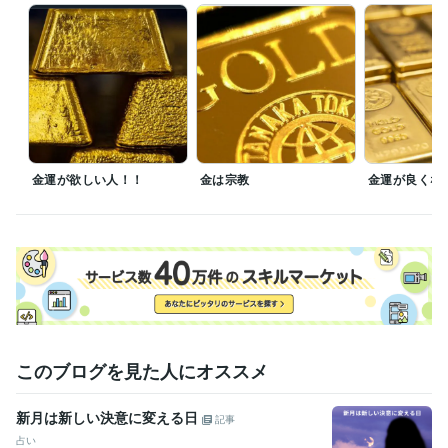
当家のCATV契約は去年の3月末に解約したのでオールドメディアはそち
ら側で楽しくやって

新聞も雑誌もゴミでしかないので対応しない。　たまに4大新聞がただで
見ろと押しかけてきますが嫌です

芸能人　政治家　スポーツ選手　社長の辞め時はよく当たります

今後のことが知りたければ当社規定にしたがって料金をお支払いくださ
い　無償ではやりません。
経験職種
経営・マネジメント / 経営者・CEO・COO
経験年数 : 58年
金運が欲しい人！！
金は宗教
金運が良くな
不動産 / アセットマネジメント
経験年数 : 3年
金融専門職 / 金融商品開発
経験年数 : 3年
士業・専門職 / 土地家屋調査士
経験年数 : 3年
ライフスタイル・その他 / 占い師
経験年数 : 41年
職歴
近藤貿易株式会社
1966年3月 ~ 現在
豊多ホーム株式会社
2002年3月 ~ 2005年11月
某 不動産担保金融会社
2006年9月 ~ 2010年8月
このブログを見た人にオススメ
外資系の投資信託を作る証券会社
1998年8月 ~ 2002年2月
日本ＮＣＲ株式会社
1985年6月 ~ 1989年11月
甥っ子2号金融会社の子会社の不動産ファンド 交換口
2025年11
新月は新しい決意に変える日
記事
月 ~ 現在
占い