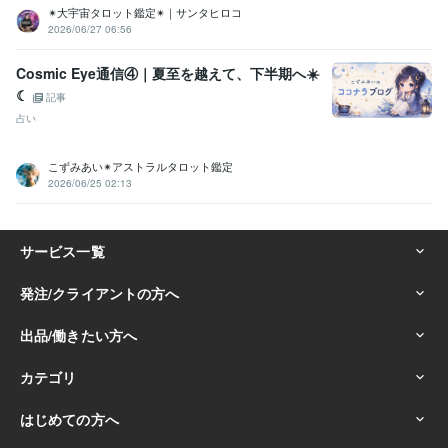
Amazon Web Services:3年
Java:5年
Linux:20年
C++:10年
✴︎大宇宙タロット鑑定✴︎｜サンタヒロコ
COBOL:45年
HTML:22年
PHP:20年
SQL:44年
VC++:20年
Oracle:33年
2026/06/27 06:56
UNIX:45年
Windows Server:25年
GitHub:2年
Cosmic Eye通信④｜夏至を越えて、下半期へ☀️
ビジネス・クリエイティブツール
☾
Adobe Photoshop:12年
弥生会計:40年
Excel:40年
Word:40年
記事
WordPress:13年
Microsoft Project:3年
ChatGPT:2年
占い
Adobe Premiere Pro:9年
Final Cut Pro:8年
iMovie:8年
こずみあい✴︎アストラルタロット鑑定
その他ツール
2026/06/25 02:13
Pascal :20年
motorola系 アセンブラ:10年
IBM Infosphere:10年
informix DB:15年
IBM webspere:10年
lisp:13年
Ada:15年
UNIX BSD:45年
IBM PL/1:2年
得意分野
占い
近藤流推命鑑定　（三白宝海）
地球年表のリーディング
吉方
位占い
不動産の購入
幸運を授ける
仕事
金運
経営
ビジネス
営業
健康
金融業界
貿易
住宅
悩み相談・カウンセリング
魔除け
ラップ音・ポルターガイストの判
定
だれからも好かれるスキル
会社
人間関係
魔物
鬼
福の神
学歴
放送大学
1985年3月 ~ 現在