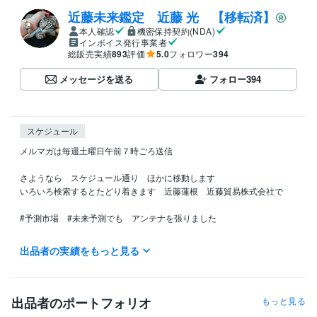
近藤未来鑑定 近藤 光 【移転済】
本人確認
機密保持契約(NDA)
インボイス発行事業者
総販売実績
893
評価
5.0
フォロワー
394
メッセージを送る
フォロー
394
スケジュール
メルマガは毎週土曜日午前７時ごろ送信

さようなら　スケジュール通り　ほかに移動します

いろいろ検索するとたどり着きます　近藤蓮根　近藤貿易株式会社で

#予測市場　#未来予測でも　アンテナを張りました

今後デリバティブのための予測に軸足を動かします

出品者の実績をもっと見る
＊

マスゴミへ

出品者のポートフォリオ
もっと見る
マスゴミから依頼される取材　出演　全拒否　
