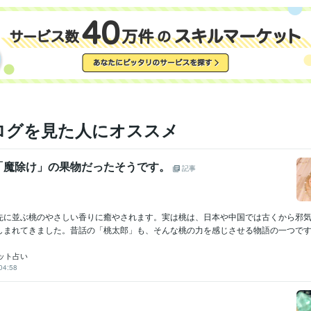
某 不動産担保金融会社
2006年9月 ~ 2010年8月
外資系の投資信託を作る証券会社
1998年8月 ~ 2002年2月
日本ＮＣＲ株式会社
1985年6月 ~ 1989年11月
甥っ子2号金融会社の子会社の不動産ファンド 交換口
2025年11
2017年はこうなる
2018年はこうなる
2019年はこうなる
理系を目
歴
年はこうなる
202１年はこうなる
2022年はこうなる
某大手化粧品
誌　占いのページ
各種情報サイトに今月の占いを提供中
開運勉強会
て呼ばれる
裏方人間なので各種表彰を辞退する
賞状、肩書、名誉、
ログを見た人にオススメ
出せば買える
2023年はこうなる
2024年はこうなる
2025年以降
2025年はこうなる
2026年はこうなる
有名企業　数社の社内報の占
筆
「魔除け」の果物だったそうです。
記事
宅地建物取引士（旧 宅地建物取引主任者）
取得年 : 1999年
検定
土地家屋調査士
取得年 : 2000年
一種証券外務員
取得年 : 1998年
先に並ぶ桃のやさしい香りに癒やされます。実は桃は、日本や中国では古くから邪
2級FP技能士
取得年 : 2001年
しまれてきました。昔話の「桃太郎」も、そんな桃の力を感じさせる物語の一つですね
日商簿記検定2級
取得年 : 1984年
行政書士
取得年 : 2004年
ット占い
第二級陸上特殊無線技士
取得年 : 1980年
04:58
航空特殊無線技士
取得年 : 1990年
C:25年
PostgreSQL:25年
Oracle Database:20年
PL/SQL:20年
ミング言