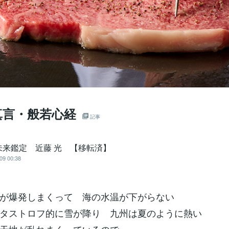
真言・般若心経
記事
未来鑑定 近藤 光 【移転済】
09 00:38
が爆発しまくって 海の水温が下がらない
タストロフ的に雪が降り 九州は夏のように熱い