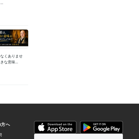
.
少なくありませ
な意味...