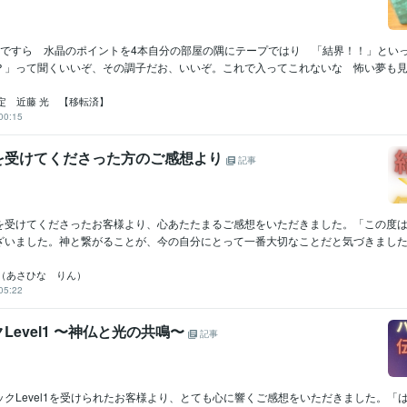
ムワーク
Amazon Web Services:3年
Java:5年
Linux:20年
C++:10年
COBOL:45
HTML:22年
PHP:20年
SQL:44年
VC++:20年
Oracle:33年
UNIX:45年
Windows Server:25年
GitHub:2年
孫ですら 水晶のポイントを4本自分の部屋の隅にテープではり 「結界！！」とい
？」って聞くいいぞ、その調子だお、いいぞ。これで入ってこれないな 怖い夢も見ない
Adobe Photoshop:12年
弥生会計:40年
Excel:40年
Word:40年
WordPre
クリエイ
ツール
Microsoft Project:3年
ChatGPT:2年
Adobe Premiere Pro:9年
Final Cu
定 近藤 光 【移転済】
00:15
iMovie:8年
Pascal :20年
motorola系 アセンブラ:10年
IBM Infosphere:10年
ツール
授を受けてくださった方のご感想より
記事
informix DB:15年
IBM webspere:10年
lisp:13年
Ada:15年
UNIX BSD:
IBM PL/1:2年
占い
近藤流推命鑑定　（三白宝海）
地球年表のリーディング
吉方
分野
を受けてくださったお客様より、心あたたまるご感想をいただきました。「この度
産の購入
幸運を授ける
ざいました。神と繋がることが、今の自分にとって一番大切なことだと気づきました。
仕事
金運
経営
ビジネス
営業
健康
金融業界
貿易
住宅
悩み相談・カウンセリング
魔除け
ラップ音・ポルターガイストの
（あさひな りん）
らも好かれるスキル
05:22
会社
人間関係
魔物
鬼
福の神
Level1 〜神仏と光の共鳴〜
記事
放送大学
1985年3月 ~ 現在
歴
私立工業大学
1983年3月 ~ 1983年4月
新宿の電子専門学校
1983年3月 ~ 1985年2月
クLevel1を受けられたお客様より、とても心に響くご感想をいただきました。「
英語
日常会話レベル
力