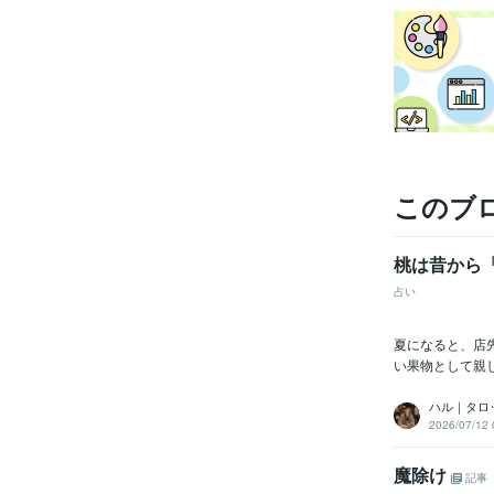
受賞
このブ
桃は昔から
占い
資格・
夏になると、店
い果物として親
ハル｜タロ
2026/07/12 
魔除け
記事
プログラ