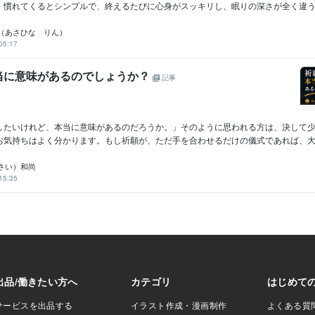
、慣れてくるとシンプルで、終えるたびに心身がスッキリし、眠りの深さが全く違う..
フランス語
日常会話レベル
ドイツ語
日常会話レベル
（あさひな りん）
05:17
当に意味があるのでしょうか？
記事
したいけれど、本当に意味があるのだろうか。」そのように思われる方は、決して
お気持ちはよく分かります。もし祈願が、ただ手を合わせるだけの儀式であれば、大き
さい）和尚
15:35