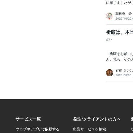
に感じましたが
朝日奈 鈴
2025/10/22 
祈願は、本
占い
「祈願をお願い
ん。私も、その
宥崔（ゆう
2026/08/06 