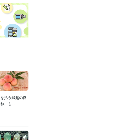
月 ~ 現在
指せ
2020
会社の情報
に講師とし
勲章はカネ
の儲かる産業
いページの執
気を払う縁起の良
。も...