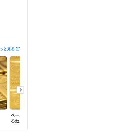
っと見る
ら側で楽しく
で見ろと押し
い　無償では
ペーパーアセットは終わ
アジア通貨危機が来る
悪化（
るね
（金地