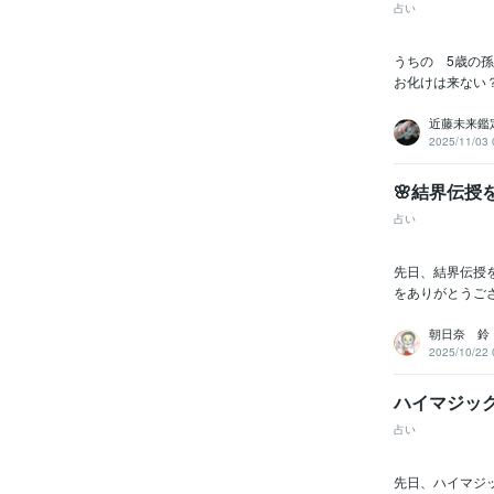
語・フレー
占い
うちの 5歳の
お化けは来ない
ビジネス・
ティブ
近藤未来鑑
2025/11/03 
その他
🌸結界伝
占い
得意
先日、結界伝授
をありがとうご
朝日奈 鈴
2025/10/22 
ハイマジック
学
占い
先日、ハイマジッ
語学