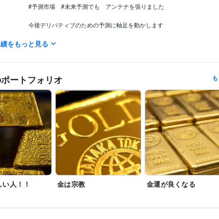
#予測市場　#未来予測でも　アンテナを張りました

今後デリバティブのための予測に軸足を動かします

実績をもっと見る
＊

マスゴミへ

マスゴミから依頼される取材　出演　全拒否　

のポートフォリオ
も
当家のCATV契約は去年の3月末に解約したのでオールドメディアはそち
やって

新聞も雑誌もゴミでしかないので対応しない。　たまに4大新聞がただ
かけてきますが嫌です

芸能人　政治家　スポーツ選手　社長の辞め時はよく当たります

今後のことが知りたければ当社規定にしたがって料金をお支払いくださ
やりません。
経営・マネジメント / 経営者・CEO・COO
経験年数 : 58年
職種
不動産 / アセットマネジメント
経験年数 : 3年
金融専門職 / 金融商品開発
経験年数 : 3年
士業・専門職 / 土地家屋調査士
経験年数 : 3年
しい人！！
金は宗教
金運が良くなる
ライフスタイル・その他 / 占い師
経験年数 : 41年
近藤貿易株式会社
1966年3月 ~ 現在
歴
豊多ホーム株式会社
2002年3月 ~ 2005年11月