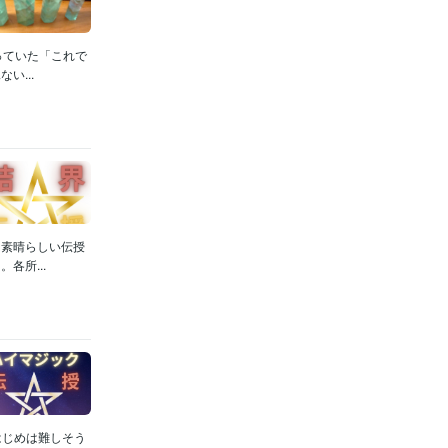
年
っていた「これで
...
ss:13年
t Pro:8年
45年
位占い
不動
は素晴らしい伝授
各所...
判定
だれか
はじめは難しそう