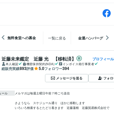
無料食堂への募金
一覧に戻る
金運ハンバーグ
近藤未来鑑定 近藤 光 【移転済】
プロフィール
本人確認
機密保持契約(NDA)
インボイス発行事業者
893
5.0
394
総販売実績
評価
フォロワー
メッセージを送る
フォロ
ュール
メルマガは毎週土曜日午前７時ごろ送信

さようなら　スケジュール通り　ほかに移動します

いろいろ検索するとたどり着きます　近藤蓮根　近藤貿易株式会社で
