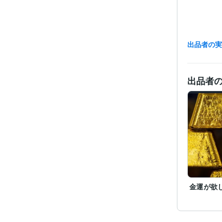
出品者の
出品者
経験
金運が欲
職