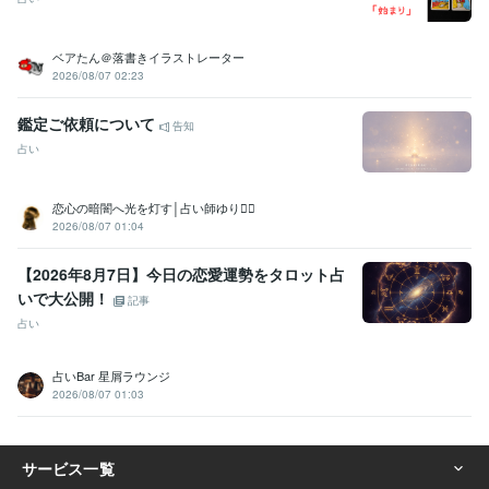
ベアたん＠落書きイラストレーター
2026/08/07 02:23
鑑定ご依頼について
告知
占い
恋心の暗闇へ光を灯す│占い師ゆり❁⃘
2026/08/07 01:04
【2026年8月7日】今日の恋愛運勢をタロット占
いで大公開！
記事
占い
占いBar 星屑ラウンジ
2026/08/07 01:03