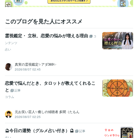
このブログを見た人にオススメ
霊視鑑定・ 立秋、恋愛の悩みが増える理由
コ
ンテンツ
占い
真実の霊視鑑定✨アダ369✨
2026/08/07 02:45
恋愛で悩んだとき、タロットが教えてくれるこ
と
記事
コラム
元お笑い芸人✨癒しの傾聴者 多聞（たもん
2026/08/07 02:25
🔮今日の運勢（グルメ占い付き）🔮
記事
占い