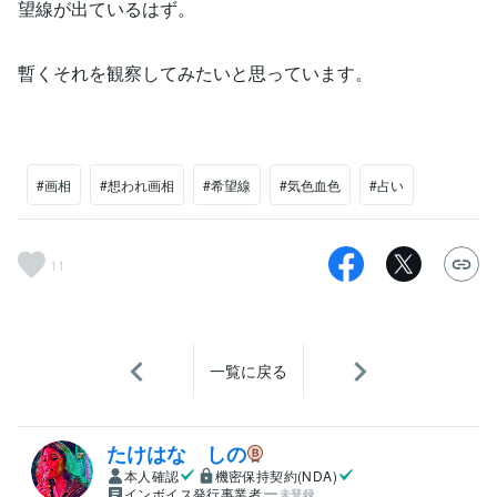
望線が出ているはず。
暫くそれを観察してみたいと思っています。
#画相
#想われ画相
#希望線
#気色血色
#占い
11
一覧に戻る
たけはな しの
本人確認
機密保持契約(NDA)
インボイス発行事業者
未登録