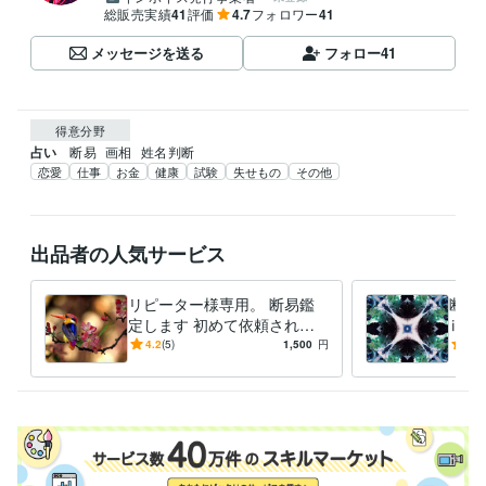
総販売実績
41
評価
4.7
フォロワー
41
メッセージを送る
フォロー
41
得意分野
占い
断易
画相
姓名判断
恋愛
仕事
お金
健康
試験
失せもの
その他
出品者の人気サービス
リピーター様専用。 断易鑑
断易
定します 初めて依頼される
ⅲ恋
方は通常チャネルからお願い
今後
4.2
(5)
1,500
円
5.0
します。