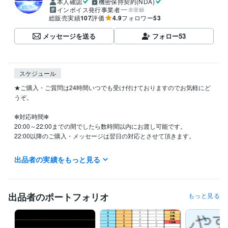
本人確認
機密保持契約(NDA)
インボイス発行事業者
未登録
総販売実績
107
評価
4.9
フォロワー
53
メッセージを送る
フォロー
53
スケジュール
★ご購入・ご質問は24時間いつでも受け付けておりますのでお気軽にど
うぞ。

✻対応時間✻

20:00～22:00までの間でしたら数時間以内にお渡し可能です。

22:00以降のご購入・メッセージは翌日の対応とさせて頂きます。

・平日は対応時間以外に8時頃と13時前後に1度確認しております。

出品者の実績をもっと見る
対応時間外は出来るだけ早めにご対応できるようにしておりますが、本
業の合間で行っておりますので遅くなることもございます。

予めご了承ください。

出品者のポートフォリオ
もっと見る
★リピーター様プレゼントあり

★サクサク手法セット・究極のライントレードと別の手法の組み合わせ