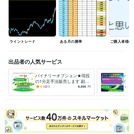
で同時購入を検討中の方はお値引き致しますので、DMからお問い合わせ
ください。

その他の組み合わせは手法2点セット販売ページからご購入下さい。
受賞歴
2022.1.23初出品　2022.1.27レギュラーランク
2022.5.1　シルバー
ランク
2022.8.1　ゴールドランク
ライントレード
ある月の勝率
ご購入者様の
得意分野
資産運用・副業の相談
バイナリーオプション
FX
バイナリー
FX
投資
副業
バイナリーオプション
BO
在宅副業
出品者の人気サービス
外国為替証拠金取引
在宅ワーク
金融
バイナリーオプション★現役
バイ
の1分足手法販売します 副業
ホで
★スマホでもOK！3つのイン
気№
4.9
(21)
6,000
円
4.9
ジでポイント狙う！SRC手法
けで