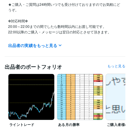
★ご購入・ご質問は24時間いつでも受け付けておりますのでお気軽にど
うぞ。

✻対応時間✻

20:00～22:00までの間でしたら数時間以内にお渡し可能です。

22:00以降のご購入・メッセージは翌日の対応とさせて頂きます。

・平日は対応時間以外に8時頃と13時前後に1度確認しております。

出品者の実績をもっと見る
対応時間外は出来るだけ早めにご対応できるようにしておりますが、本
業の合間で行っておりますので遅くなることもございます。

予めご了承ください。

出品者のポートフォリオ
もっと見る
★リピーター様プレゼントあり

★サクサク手法セット・究極のライントレードと別の手法の組み合わせ
で同時購入を検討中の方はお値引き致しますので、DMからお問い合わせ
ください。

その他の組み合わせは手法2点セット販売ページからご購入下さい。
受賞歴
2022.1.23初出品　2022.1.27レギュラーランク
2022.5.1　シルバー
ランク
2022.8.1　ゴールドランク
ライントレード
ある月の勝率
ご購入者様の
得意分野