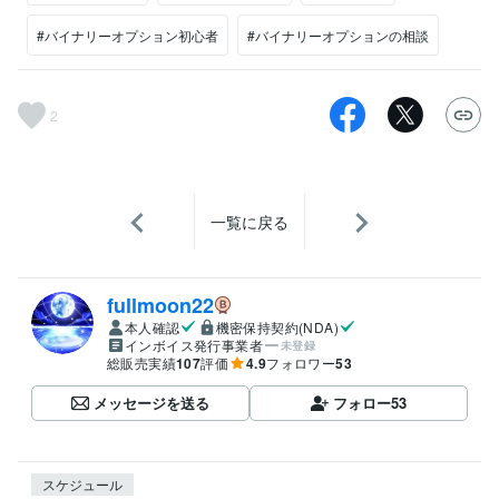
#バイナリーオプション初心者
#バイナリーオプションの相談
2
一覧に戻る
fullmoon22
本人確認
機密保持契約(NDA)
インボイス発行事業者
未登録
総販売実績
107
評価
4.9
フォロワー
53
メッセージを送る
フォロー
53
スケジュール