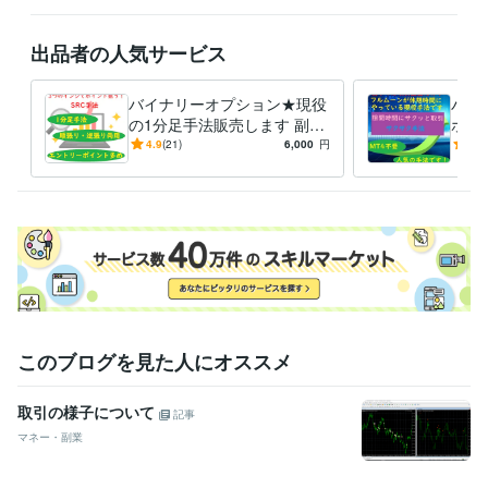
資産運用・副業の相談
バイナリーオプション
FX
バイナリー
FX
投資
副業
バイナリーオプション
BO
在宅副業
出品者の人気サービス
外国為替証拠金取引
在宅ワーク
金融
バイナリーオプション★現役
バイ
の1分足手法販売します 副業
ホで
★スマホでもOK！3つのイン
気№
4.9
(21)
6,000
円
4.9
ジでポイント狙う！SRC手法
けで
このブログを見た人にオススメ
取引の様子について
記事
マネー・副業