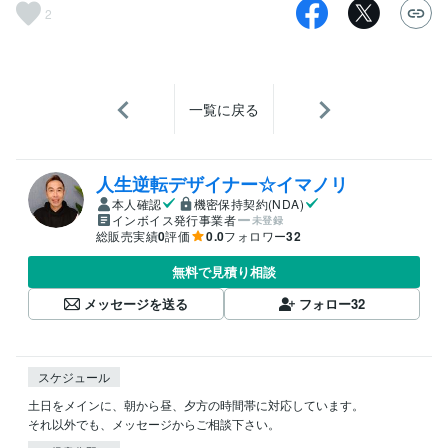
2
一覧に戻る
人生逆転デザイナー☆イマノリ
本人確認
機密保持契約(NDA)
インボイス発行事業者
未登録
総販売実績
0
評価
0.0
フォロワー
32
無料で見積り相談
メッセージを送る
フォロー
32
スケジュール
土日をメインに、朝から昼、夕方の時間帯に対応しています。

それ以外でも、メッセージからご相談下さい。