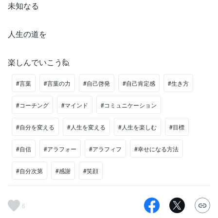
未知なる⁡
人生の道を⁡
楽しんでいこう🙋⁡
#言葉
#言葉の力
#自己啓発
#自己肯定感
#生き方
#コーチング
#マインド
#コミュニケーション
#自分を変える
#人生を変える
#人生を楽しむ
#目標
#自信
#アラフォー
#アラフィフ
#幸せになる方法
#自分次第
#感謝
#笑顔
6