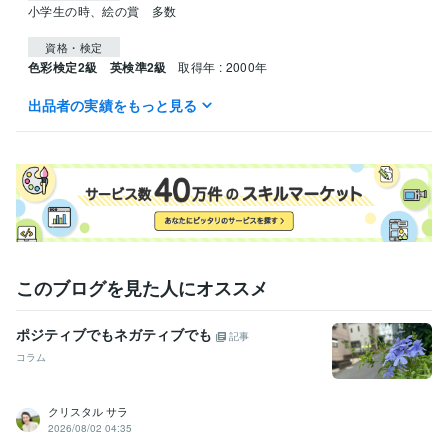
小学生の時、絵の賞　多数
資格・検定
色彩検定2級 英検準2級
取得年 : 2000年
出品者の実績をもっと見る
得意分野
悩み相談・カウンセリング
絶対に否定せずに聞くこと。
自己肯定 共感 不安
このブログを見た人にオススメ
ポジティブでもネガティブでも
記事
コラム
クリスタル サラ
2026/08/02 04:35