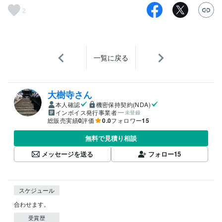
2
一覧に戻る
大樹寺さん
本人確認
機密保持契約(NDA)
インボイス発行事業者
未登録
総販売実績
0
評価
0.0
フォロワー
15
無料で見積り相談
メッセージを送る
フォロー
15
スケジュール
合わせます。
受賞歴