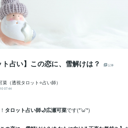
ット占い】この恋に、雪解けは？
記事
 可菜（透視タロット⭐占い師）
10 07:44
！
です(*'ω'*)
タロット占い師🌙広瀬可菜