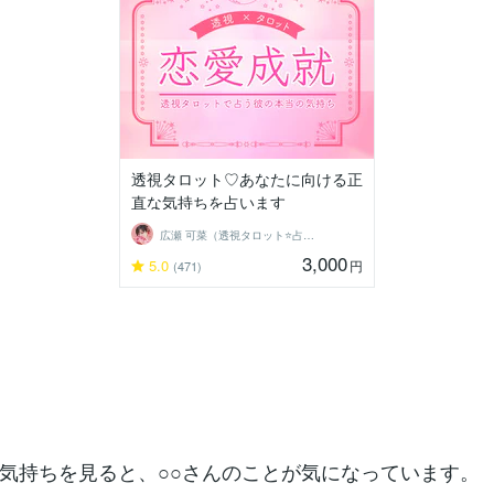
透視タロット♡あなたに向ける正
直な気持ちを占います
広瀬 可菜（透視タロット⭐占い師）
3,000
5.0
円
(471)
気持ちを見ると、○○さんのことが気になっています。