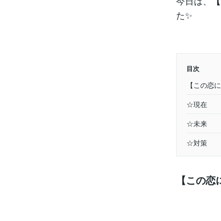
今日は、
【
た✨
目次
【この恋に
☆現在
☆未来
☆対策
【この恋