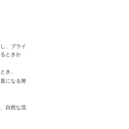
。
いし、プライ
わるときか
るとき。
素直になる努
で、自然な流