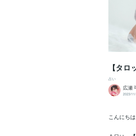
【タロ
占い
広瀬
2023/11/
こんにちは