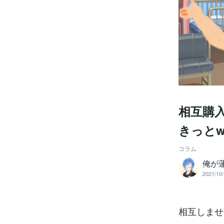
相互購入
きっと
コラム
俺が蓮
2021/10/
相互しませ