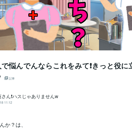
で悩んでんならこれをみて❗️きっと役に立
w
記事
さん❗️ハスじゃありませんw
18 11:12
んか？は、