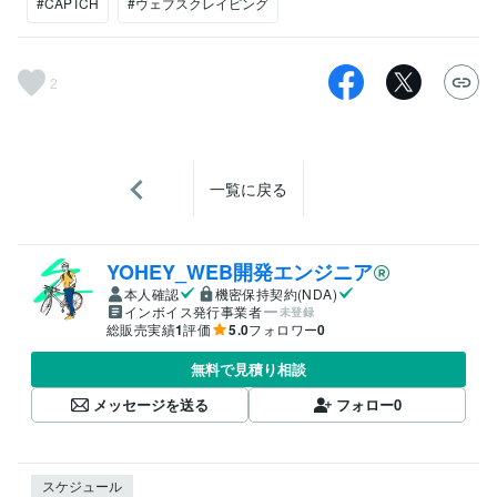
#CAPTCH
#ウェブスクレイピング
2
一覧に戻る
YOHEY_WEB開発エンジニア
本人確認
機密保持契約(NDA)
インボイス発行事業者
未登録
総販売実績
1
評価
5.0
フォロワー
0
無料で見積り相談
メッセージを送る
フォロー
0
スケジュール