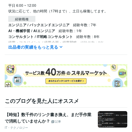
平日 6:00 ~ 12:00 

状況に応じて、他の時間（17時まで）、土日も稼働してます。
経験職種
エンジニア / バックエンドエンジニア
経験年数 : 7年
AI・機械学習 / AIエンジニア
経験年数 : 1年
コンサルタント / IT戦略コンサルタント
経験年数 : 8年
経営・マネジメント / 経営企画・経営戦略
経験年数 : 8年
出品者の実績をもっと見る
士業・専門職 / 公認会計士
経験年数 : 8年
職歴
Astecpaints株式会社
2022年12月 ~ 現在
フリーランス
2015年3月 ~ 2022年11月
デロイトトーマツ アドバイザリー株式会社
2008年3月 ~ 2015年2月
資格・検定
G検定（ジェネラリスト検定）
取得年 : 2023年
TOEIC
取得年 : 2017年
このブログを見た人にオススメ
公認情報システム監査人（CISA）
取得年 : 2009年
【時短】数千件のリンク書き換え、まだ手作業
プログラミング言語・フレームワーク
で消耗していませんか？
C#:1年
C#.NET:3年
Google Apps Script:8年
JavaScript:3年
PHP:3年
記事
PL/SQL:3年
Python:5年
Ruby:1年
SQL:8年
TypeScript:3年
VB.NET:3年
IT・テクノロジー