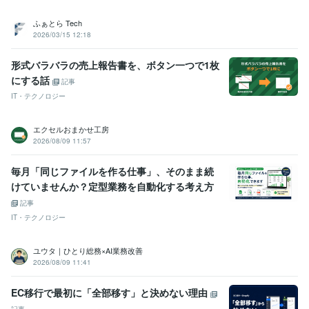
VBA:5年
Laravel:3年
React:3年
Ruby on Rails:1年
Amazon Web Services:3年
Linux:3年
MySQL:8年
ふぁとら Tech
Oracle Database:2年
Git:8年
2026/03/15 12:18
ビジネス・クリエイティブツール
形式バラバラの売上報告書を、ボタン一つで1枚
Excel:19年
Google スプレッドシート:10年
freee:1年
にする話
Moneyfoward:1年
Blender:1年
Fusion 360:1年
記事
IT・テクノロジー
得意分野
コンサルティング・士業
自動化/効率化の仕組みづくり
エクセルおまかせ工房
製造業、物流業
2026/08/09 11:57
学歴
毎月「同じファイルを作る仕事」、そのまま続
大阪大学
2004年3月 ~ 2008年2月
けていませんか？定型業務を自動化する考え方
語学力
記事
英語
ビジネスレベル
IT・テクノロジー
ユウタ｜ひとり総務×AI業務改善
2026/08/09 11:41
EC移行で最初に「全部移す」と決めない理由