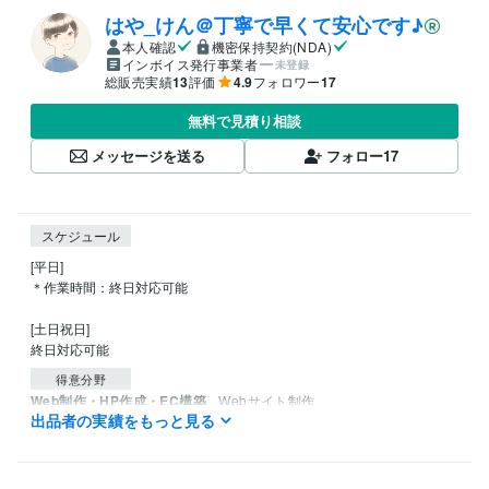
はや_けん＠丁寧で早くて安心です♪
本人確認
機密保持契約(NDA)
インボイス発行事業者
未登録
総販売実績
13
評価
4.9
フォロワー
17
無料で見積り相談
メッセージを送る
フォロー
17
スケジュール
[平日]

＊作業時間：終日対応可能

[土日祝日]

終日対応可能
得意分野
Web制作・HP作成・EC構築
Webサイト制作
出品者の実績をもっと見る
Webデザイン