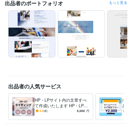
出品者のポートフォリオ
もっと見る
出品者の人気サービス
HP・LPサイト内の文章すべ
ホー
て作成いたします HP・LP制
どん
作会社のライティング担当に
談下
4.9
(8)
5,000
円
5.0
お任せください！