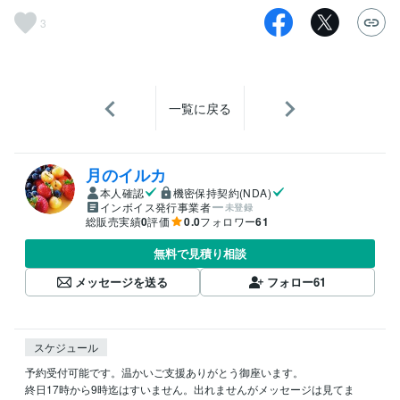
3
一覧に戻る
月のイルカ
本人確認
機密保持契約(NDA)
インボイス発行事業者
未登録
総販売実績
0
評価
0.0
フォロワー
61
無料で見積り相談
メッセージを送る
フォロー
61
スケジュール
予約受付可能です。温かいご支援ありがとう御座います。

終日17時から9時迄はすいません。出れませんがメッセージは見てま