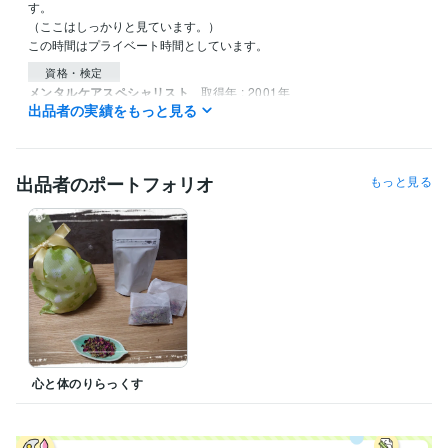
す。

（ここはしっかりと見ています。）

この時間はプライベート時間としています。
資格・検定
メンタルケアスペシャリスト
取得年 : 2001年
出品者の実績をもっと見る
メディカルハーブコーディネーター
取得年 : 2002年
ホームヘルパー２級
取得年 : 2000年
上級救命講習
取得年 : 2012年
出品者のポートフォリオ
もっと見る
得意分野
悩み相談・カウンセリング
霊視カウンセリング
カウンセリング
資産運用・副業の相談
相談カウンセリング
ハーブの力で穏やかなリ
フレッシュレシピ
心と体のりらっくす