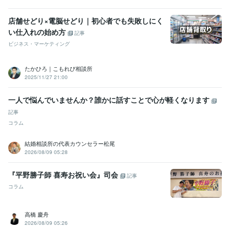
店舗せどり×電脳せどり｜初心者でも失敗しにく
い仕入れの始め方
記事
ビジネス・マーケティング
たかひろ｜こもれび相談所
2025/11/27 21:00
一人で悩んでいませんか？誰かに話すことで心が軽くなります
記事
コラム
結婚相談所の代表カウンセラー松尾
2026/08/09 05:28
『平野勝子師 喜寿お祝い会』司会
記事
コラム
高橋 慶舟
2026/08/09 05:26