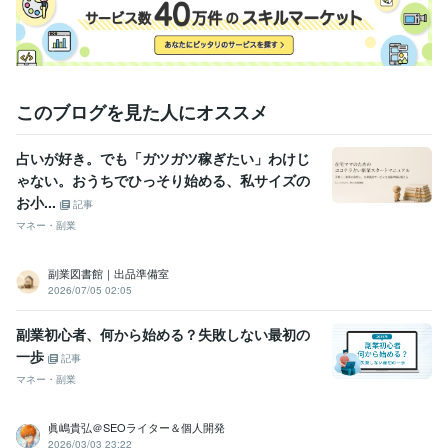
このブログを見た人にオススメ
占いが好き。でも「ガツガツ稼ぎたい」わけじ
ゃない。おうちでひっそり始める、私サイズの
お小...
記事
マネー・副業
副業図書館｜出品準備室
2026/07/05 02:05
副業初心者、何から始める？失敗しない最初の
一歩
記事
マネー・副業
眞嶋貴弘＠SEOライター＆個人開発
2026/03/03 23:22