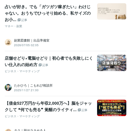
占いが好き。でも「ガツガツ稼ぎたい」わけじ
ゃない。おうちでひっそり始める、私サイズの
お小...
記事
マネー・副業
副業図書館｜出品準備室
2026/07/05 02:05
店舗せどり×電脳せどり｜初心者でも失敗しにく
い仕入れの始め方
記事
ビジネス・マーケティング
たかひろ｜こもれび相談所
2025/11/27 21:00
【借金527万円から年収2,000万へ】脳をジャッ
クして ❝何でも売る❞ 覚醒のライティ...
記事
ビジネス・マーケティング
タク｜脱サラさせる人