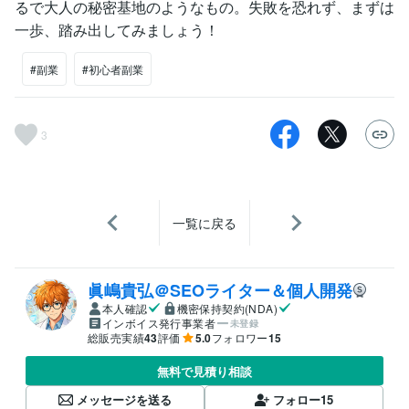
るで大人の秘密基地のようなもの。失敗を恐れず、まずは
一歩、踏み出してみましょう！
#副業
#初心者副業
3
一覧に戻る
眞嶋貴弘＠SEOライター＆個人開発
本人確認
機密保持契約(NDA)
インボイス発行事業者
未登録
総販売実績
43
評価
5.0
フォロワー
15
無料で見積り相談
メッセージを送る
フォロー
15