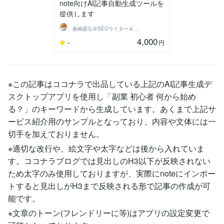
note向けAI記事自動生成ツールを
提供します
眞嶋貴弘＠SEOライター＆個人開発
4,000
-
円
※この記事はココナラで出品している上記のAI記事生成デ
スクトップアプリを使用し「副業 初心者 何から始め
る？」のキーワードから生成しています。あくまで上記サ
ービス紹介用のサンプルとなっており、内容や文体には一
切手を加えておりません。
※適切な改行や、絵文字や太字などは後から入れていま
す。ココナラブログでは見出しのH3以下が反映されない
ため太字のみ使用しておりますが、実際にnoteにインポー
トすると見出しがH3まで反映される形で記事の作成が可
能です。
※文章のトーン(フレンドリーに等)はアプリの設定変更で