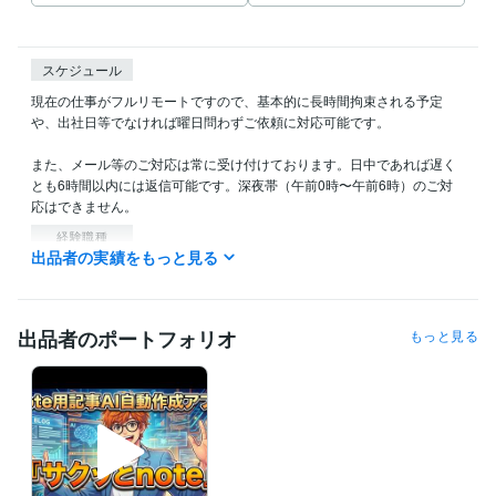
スケジュール
現在の仕事がフルリモートですので、基本的に長時間拘束される予定
や、出社日等でなければ曜日問わずご依頼に対応可能です。

また、メール等のご対応は常に受け付けております。日中であれば遅く
とも6時間以内には返信可能です。深夜帯（午前0時〜午前6時）のご対
応はできません。
経験職種
出品者の実績をもっと見る
AI・機械学習 / AIライター
経験年数 : 2年
プログラミング言語・フレームワーク
Python:0年
出品者のポートフォリオ
もっと見る
ビジネス・クリエイティブツール
WordPress:6年
Google スプレッドシート:1年
Google ドキュメント:1年
ChatGPT:1年
Perplexity AI:0年
Filmora:4年
Canva:6年
得意分野
ライティング・翻訳
SEOライティング