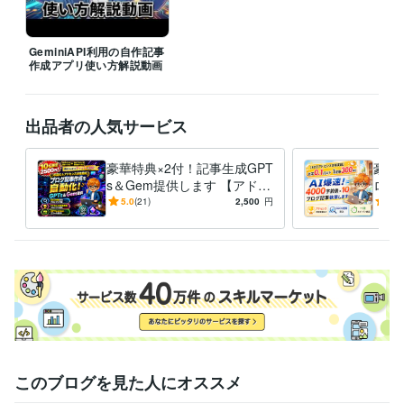
GeminiAPI利用の自作記事
作成アプリ使い方解説動画
出品者の人気サービス
豪華特典×2付！記事生成GPT
豪華
s＆Gem提供します 【アドセ
ログ
ンス合格実績アリ】構成から
アド
5.0
(21)
2,500
円
5.0
本文までチャットで完結
1円
このブログを見た人にオススメ