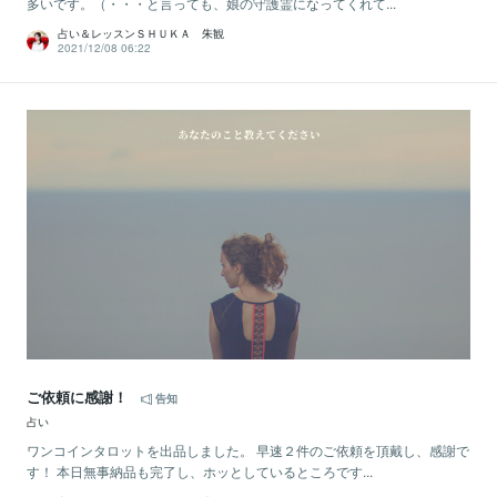
多いです。（・・・と言っても、娘の守護霊になってくれて...
占い＆レッスンＳＨＵＫＡ 朱観
2021/12/08 06:22
ご依頼に感謝！
告知
占い
ワンコインタロットを出品しました。 早速２件のご依頼を頂戴し、感謝で
す！ 本日無事納品も完了し、ホッとしているところです...