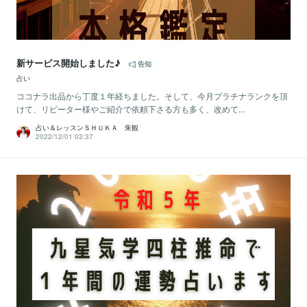
新サービス開始しました♪
告知
占い
ココナラ出品から丁度１年経ちました。そして、今月プラチナランクを頂
けて、リピーター様やご紹介で依頼下さる方も多く、改めて...
占い＆レッスンＳＨＵＫＡ 朱観
2022/12/01 03:37