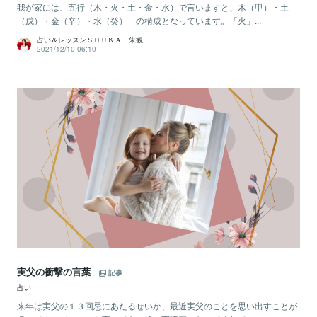
我が家には、五行（木・火・土・金・水）で言いますと、木（甲）・土
（戊）・金（辛）・水（癸） の構成となっています。「火」...
占い＆レッスンＳＨＵＫＡ 朱観
2021/12/10 06:10
実父の衝撃の言葉
記事
占い
来年は実父の１３回忌にあたるせいか、最近実父のことを思い出すことが