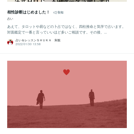
相性診断はじめました！
告知
占い
あえて、タロットや易などの卜占ではなく、四柱推命と気学で占います。
対面鑑定で一番と言っていいほど多いご相談です。その後、...
占い＆レッスンＳＨＵＫＡ 朱観
2022/01/30 13:58