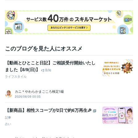
資格・検定
防災士
取得年 : 2023年
TOEIC
取得年 : 2021年
ビジネス・クリエイティブツール
Wix:2年
Excel:4年
Google スプレッドシート:4年
Google スライド:4年
Google ドキュメント:4年
PowerPoint:4年
Word:4年
ChatGPT:1年
Adobe Firefly:1年
Adobe Illustrator:3年
Canva:4年
ibisPaint:7年
このブログを見た人にオススメ
得意分野
音楽制作・ナレーション
BGM制作、既存の楽曲のカバー制作
【動画とひとこと日記】ご相談受付開始いたし
音楽
ました【8/9(日)】
告知
ライティング・翻訳
英訳・和訳
韓国語訳・和訳
和訳（ロシア語）
ライフスタイル
和訳（中国語）
和訳（スペイン語）
和訳（イタリア語）
ドイツ語
訳・和訳
翻訳
語学
英語
韓国語
中国語
ロシア語
スペイン語
カニ＊やわらかまごころ検定1級
イタリア語
ドイツ語
2026/08/09 00:05
学歴
【新商品】相性スコープが2日で約6万再生🎉
日本大学
2021年3月 ~ 現在
記事
語学力
占い
英語
ネイティブレベル
中国語
日常会話レベル