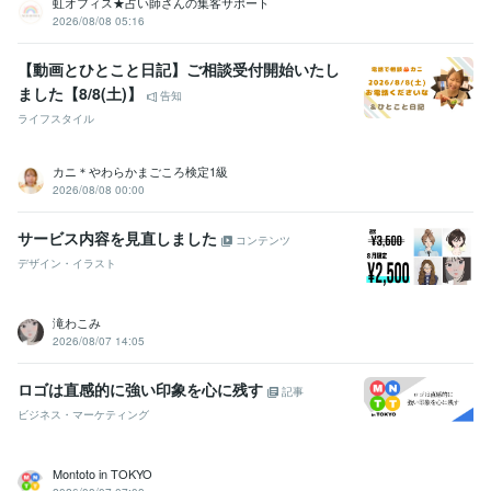
虹オフィス★占い師さんの集客サポート
韓国語
ビジネスレベル
2026/08/08 05:16
ドイツ語
日常会話レベル
フランス語
日常会話レベル
【動画とひとこと日記】ご相談受付開始いたし
スペイン語
日常会話レベル
ました【8/8(土)】
告知
イタリア語
日常会話レベル
ライフスタイル
ロシア語
日常会話レベル
ポルトガル語
日常会話レベル
カニ＊やわらかまごころ検定1級
2026/08/08 00:00
サービス内容を見直しました
コンテンツ
デザイン・イラスト
滝わこみ
2026/08/07 14:05
ロゴは直感的に強い印象を心に残す
記事
ビジネス・マーケティング
Montoto in TOKYO