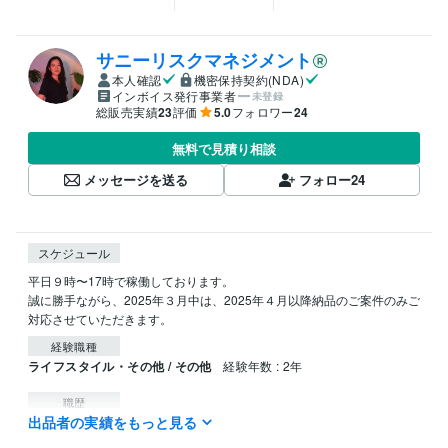
サニーリスクマネジメント
本人確認
機密保持契約(NDA)
インボイス発行事業者
未登録
総販売実績
23
評価
5.0
フォロワー
24
無料で見積り相談
メッセージを送る
フォロー
24
スケジュール
平日９時〜17時で稼働しております。

誠に勝手ながら、2025年３月中は、2025年４月以降納品のご案件のみご
対応させていただきます。
経験職種
ライフスタイル・その他 / その他
経験年数 : 2年
職歴
出品者の実績をもっと見る
サニーリスクマネジメント
2023年6月 ~ 現在