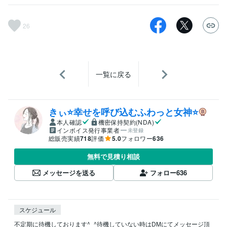
26
一覧に戻る
きぃ⭐️幸せを呼び込むふわっと女神⭐️
本人確認
機密保持契約(NDA)
インボイス発行事業者
未登録
総販売実績
718
評価
5.0
フォロワー
636
無料で見積り相談
メッセージを送る
フォロー
636
スケジュール
不定期に待機しております^_^待機していない時はDMにてメッセージ頂