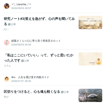
✧°｡ Lianshia ｡°✧
2026/08/03 08:57
研究ノート#3|答えを急がず、心の声を聞いてみ
る
記事
占い
絹葉さくら☆心に寄り添う再発見タロット
2026/08/03 00:05
「私はここにいていい」って、ずっと思いたか
った人です
記事
コラム
Aru 人生を選び直す内観ガイド
2026/07/31 06:02
区切りをつけると、心も魂も軽くなる
記事
学び