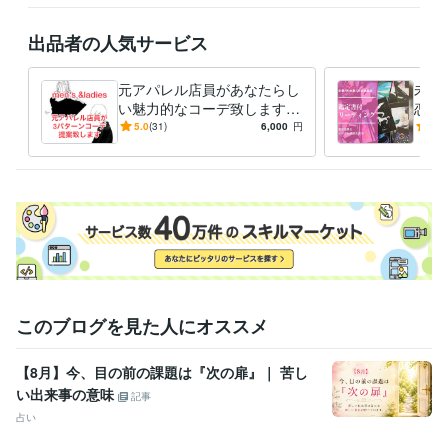
自分の望む未来の為、今のお悩みを一緒に解決

していきましょう＾＾
出品者の人気サービス
受賞歴
★数秘33の平和主義な宇宙人★
★直感は鋭いのにおっとり派★
★自
分も相手も幸せがモットー★
元アパレル店員があなたらし
プラチナランク受賞
未来
い魅力的なコーデ致します
恋愛
得意分野
ワンパターンから抜け出し
のお
5.0
(31)
6,000
円
5.0
占い
〜bonobonoカードリーディング〜
〜恋愛のお悩み〜カードか
て、憧れの存在になりません
れば
らのメッセージ♡
か？
〜仕事のお悩み〜カードからのメッセージ♡
ファ
ッションアドバイス
悩み相談・カウンセリング
〜性のお悩み〜本当はとても大切なこ
と
〜恋愛のお悩み〜どうしたら上手くいく？
〜うつのお悩み〜実体
験から伝えられること
〜人間関係〜家族、友達、恋人、同僚、上
司
〜家庭内の問題〜結婚、離婚、再婚のお悩み
〜介護のお悩み〜避
けては通れない道
このブログを見た人にオススメ
【8月】今、目の前の課題は『次の扉』｜ 苦し
い出来事の意味
記事
占い