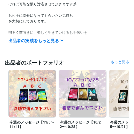
ければ可能な限り対応させて頂きます☆彡

お相手に幸せになってもらいたい気持ち

を大切にしております。

明るく前向きに、楽しく生きていけるお手伝いを

したいと思っております＾＾

出品者の実績をもっと見る
物事をスピリチュアルな視点から捉える事が得意です＾＾

また、直感や感覚的なものも鋭い方なので

リーディングも得意です☆彡

出品者のポートフォリオ
もっと見る
【ご相談内容】

⭐️カードリーディング

⭐️うつ、恋愛、性のお悩み

⭐️自己受容、引き寄せ

⭐️ファッションアドバイス

ご相談者様のお気持ちを第一に寄り添い、そして

今のお悩みはもちろん、今後の明るい未来に

向けて一緒に考えていきたいと思っております＾＾

今週のメッセージ【11/5〜
今週のメッセージ【10/2
今週のメッセー
11/11】
2〜10/28】
5〜10/21】
【未来はご自身の力で変えていく事が可能です】
