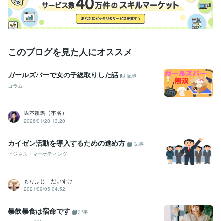
このブログを見た人にオススメ
ガールズバーで女の子総取りした話
記事
コラム
坂本龍馬（本名）
2026/01/28 13:20
カイゼン活動を導入するための進め方
記事
ビジネス・マーケティング
もりふじ だいすけ
2021/09/05 04:52
暴飲暴食は宿命です
記事