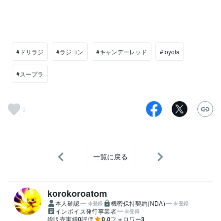
#ドリラジ
#ラジコン
#キャンデーレッド
#toyota
#スープラ
5
一覧に戻る
korokoroatom
本人確認
機密保持契約(NDA)
未登録
未登録
インボイス発行事業者
未登録
総販売実績
0
評価
0.0
フォロワー
3