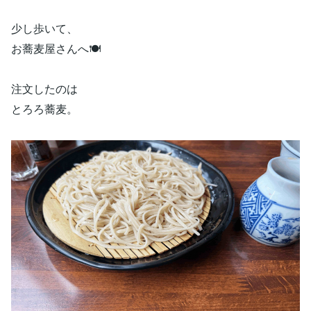
少し歩いて、
お蕎麦屋さんへ🍽️
注文したのは
とろろ蕎麦。