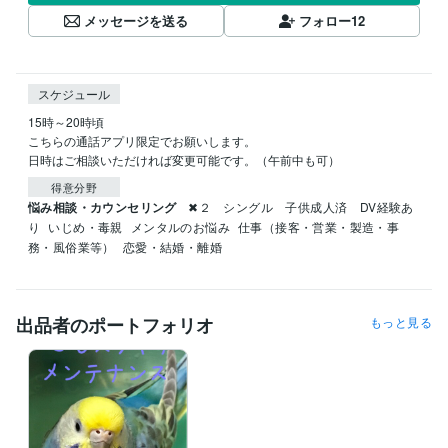
メッセージを送る
フォロー
12
スケジュール
15時～20時頃

こちらの通話アプリ限定でお願いします。

日時はご相談いただければ変更可能です。（午前中も可）
得意分野
悩み相談・カウンセリング
✖２　シングル　子供成人済　DV経験あ
り
いじめ・毒親
メンタルのお悩み
仕事（接客・営業・製造・事
務・風俗業等）
恋愛・結婚・離婚
出品者のポートフォリオ
もっと見る