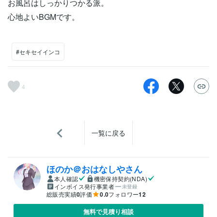
お風呂はしっかりつかる派。
心地よいBGMです。
#セキセイインコ
4
一覧に戻る
ほのか＠おはなしやさん
本人確認
機密保持契約(NDA)
インボイス発行事業者
未登録
総販売実績
0
評価
0.0
フォロワー
12
無料で見積り相談