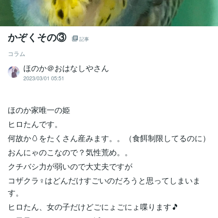
かぞくその③
記事
コラム
ほのか＠おはなしやさん
2023/03/01 05:51
ほのか家唯一の姫
ヒロたんです。
何故か🥚をたくさん産みます。。（食餌制限してるのに）
おんにゃのこなので？気性荒め。。
クチバシ力が弱いので大丈夫ですが
コザクラ♀はどんだけすごいのだろうと思ってしまいま
す。
ヒロたん、女の子だけどごにょごにょ喋ります🎵