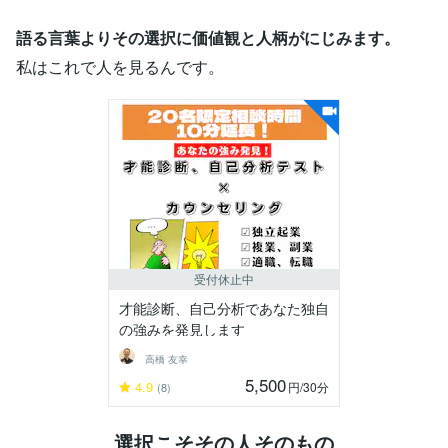
語る言葉よりその選択に価値観と人柄がにじみます。
私はこれで人を見るんです。
受付休止中
才能診断、自己分析であなた独自
の強みを発見します
高橋 友幸
5,500
4.9
円
/30分
(8)
選択こそその人そのもの