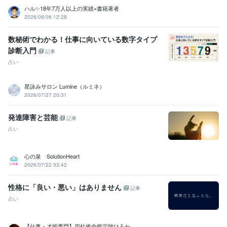
ハル✨18年7万人以上の実績×書籍著者
2026/08/06 12:28
数秘術でわかる！仕事に向いている数字タイプ
診断入門
記事
占い
星詠みサロン Lumine（ルミネ）
2026/07/27 20:31
発達障害と芸能
記事
占い
心の泉 SolutionHeart
2026/07/22 03:42
性格に「良い・悪い」はありません
記事
占い
【仕事・才能専門】四柱推命鑑定師ひろか