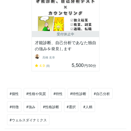
受付休止中
才能診断、自己分析であなた独自
の強みを発見します
高橋 友幸
5,500
4.9
円
/30分
(8)
#個性
#性格や気質
#特性
#特性診断
#自己分析
#特徴
#強み
#性格診断
#選択
#人柄
#ウェルスダイナミクス