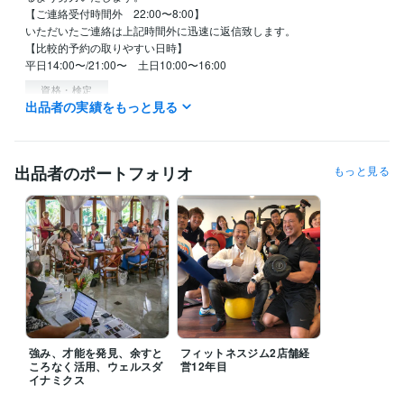
【ご連絡受付時間外　22:00〜8:00】

いただいたご連絡は上記時間外に迅速に返信致します。

【比較的予約の取りやすい日時】

平日14:00〜/21:00〜　土日10:00〜16:00
資格・検定
出品者の実績をもっと見る
ウェルスダイナミクスプラクティショナー
取得年 : 2016年
ウェルスダイナミクスシニアプラクティショナー
取得年 : 2016年
ウェルスダイナミクスコンサルタント
取得年 : 2017年
ウェルスダイナミクストレーナー（資格発行者）
取得年 : 2018年
出品者のポートフォリオ
もっと見る
ウェルスダイナミクスアンバサダー（日本に6人）
取得年 : 2020年
得意分野
ビジネス代行・事務代行
独立起業
副業、複業
ビジネスの強み、才
能診断
独立から起業までの伴走
独立起業
副業
複業
自己分析
強み
才能
キャリア
仕事
働きがい
生きがい
学習指導・資格・キャリア相談
転職、適職
コーチ、カウンセラー起
業
ビジネスの強み、才能診断
キャリア、転職に関する壁打ち相手に
転職
適職
自己分析
強み
才能
キャリア
仕事
相談
働きがい
生きがい
強み、才能を発見、余すと
フィットネスジム2店舗経
ころなく活用、ウェルスダ
営12年目
イナミクス