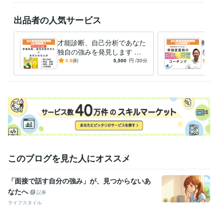
出品者の人気サービス
才能診断、自己分析であなた
転職
独自の強みを発見します 独
を活
立起業、副業、転職でのあな
自己
4.9
(8)
5,500
円
/30分
5.0
たの才能の活かし方がわか
職種
る！
いを
このブログを見た人にオススメ
「面接で話す自分の強み」が、見つからないあ
なたへ
記事
ライフスタイル