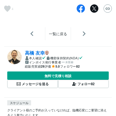
4
一覧に戻る
高橋 友幸
本人確認
機密保持契約(NDA)
インボイス発行事業者
未登録
総販売実績
29
評価
5.0
フォロワー
82
無料で見積り相談
メッセージを送る
フォロー
82
スケジュール
クライアント様のご予約が入っていなければ、臨機応変にご要望に添え
るよう努力いたします。
