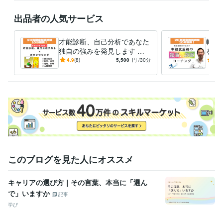
出品者の人気サービス
才能診断、自己分析であなた
転職
独自の強みを発見します 独
を活
立起業、副業、転職でのあな
自己
4.9
(8)
5,500
円
/30分
5.0
たの才能の活かし方がわか
職種
る！
いを
このブログを見た人にオススメ
キャリアの選び方｜その言葉、本当に「選ん
で」いますか
記事
学び