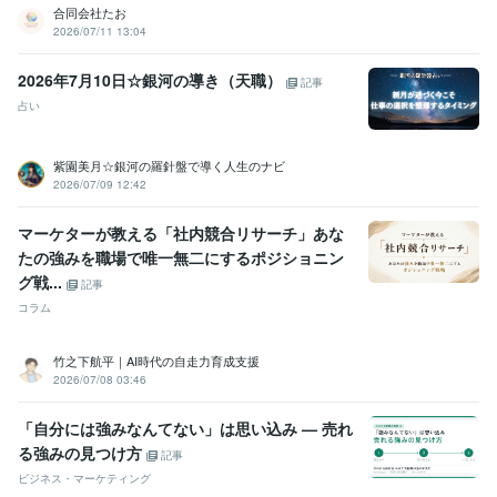
合同会社たお
2026/07/11 13:04
2026年7月10日☆銀河の導き（天職）
記事
占い
紫園美月☆銀河の羅針盤で導く人生のナビ
2026/07/09 12:42
マーケターが教える「社内競合リサーチ」あな
たの強みを職場で唯一無二にするポジショニン
グ戦...
記事
コラム
竹之下航平｜AI時代の自走力育成支援
2026/07/08 03:46
「自分には強みなんてない」は思い込み — 売れ
る強みの見つけ方
記事
ビジネス・マーケティング