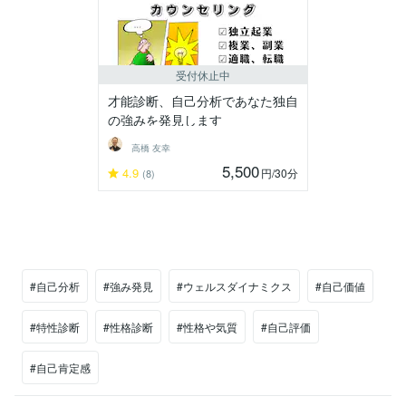
受付休止中
才能診断、自己分析であなた独自
の強みを発見します
高橋 友幸
5,500
4.9
円
/30分
(8)
#自己分析
#強み発見
#ウェルスダイナミクス
#自己価値
#特性診断
#性格診断
#性格や気質
#自己評価
#自己肯定感