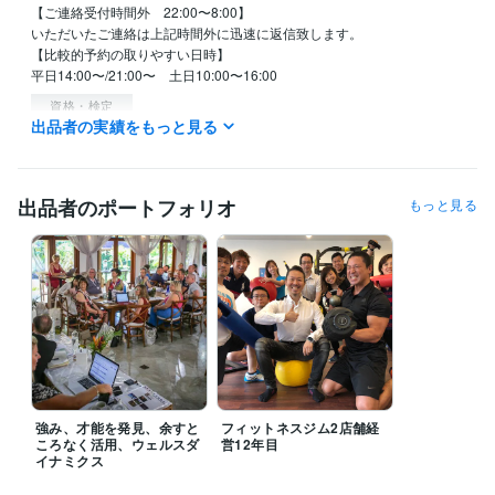
【ご連絡受付時間外　22:00〜8:00】

いただいたご連絡は上記時間外に迅速に返信致します。

【比較的予約の取りやすい日時】

平日14:00〜/21:00〜　土日10:00〜16:00
資格・検定
出品者の実績をもっと見る
ウェルスダイナミクスプラクティショナー
取得年 : 2016年
ウェルスダイナミクスシニアプラクティショナー
取得年 : 2016年
ウェルスダイナミクスコンサルタント
取得年 : 2017年
ウェルスダイナミクストレーナー（資格発行者）
取得年 : 2018年
出品者のポートフォリオ
もっと見る
ウェルスダイナミクスアンバサダー（日本に6人）
取得年 : 2020年
得意分野
ビジネス代行・事務代行
独立起業
副業、複業
ビジネスの強み、才
能診断
独立から起業までの伴走
独立起業
副業
複業
自己分析
強み
才能
キャリア
仕事
働きがい
生きがい
学習指導・資格・キャリア相談
転職、適職
コーチ、カウンセラー起
業
ビジネスの強み、才能診断
キャリア、転職に関する壁打ち相手に
転職
適職
自己分析
強み
才能
キャリア
仕事
相談
働きがい
生きがい
強み、才能を発見、余すと
フィットネスジム2店舗経
ころなく活用、ウェルスダ
営12年目
イナミクス