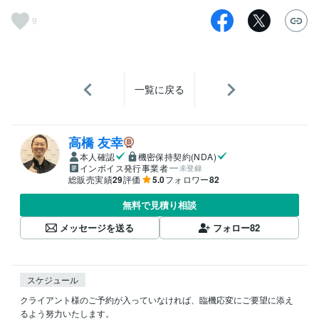
9
一覧に戻る
高橋 友幸
本人確認
機密保持契約(NDA)
インボイス発行事業者
未登録
総販売実績
29
評価
5.0
フォロワー
82
無料で見積り相談
メッセージを送る
フォロー
82
スケジュール
クライアント様のご予約が入っていなければ、臨機応変にご要望に添え
るよう努力いたします。
