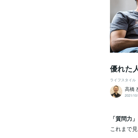
優れた
ライフスタイル
高橋 
2021/10/
「質問力」
これまで見