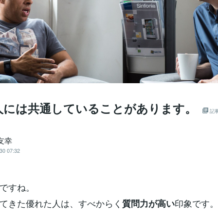
人には共通していることがあります。
記
友幸
30 07:32
ですね。
てきた優れた人は、すべからく
印象です
質問力が高い