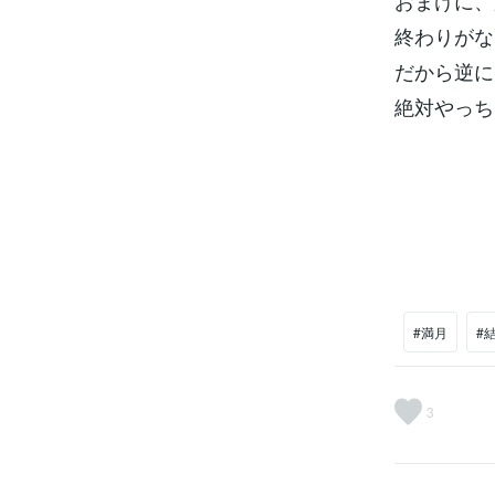
おまけに、
終わりがな
だから逆に
絶対やっち
#満月
#
3