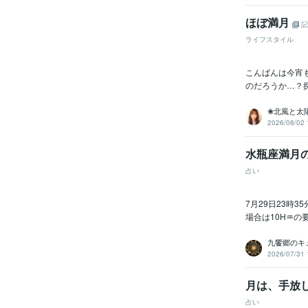
ほぼ満月
記
ライフスタイル
こんばんは今宵
のだろうか…？
❀北風と太
2026/08/02 
水瓶座満月
占い
7月29日23時
場合は10H♒️の
九饗郷のキ
2026/07/31 
月は、手放
占い