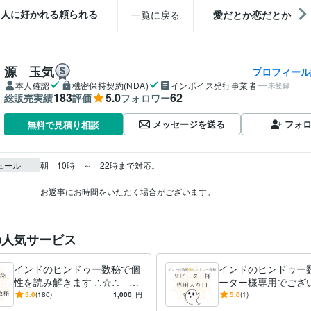
人に好かれる頼られる
一覧に戻る
愛だとか恋だとか
源 玉気
プロフィール
本人確認
機密保持契約(NDA)
インボイス発行事業者
未登録
183
5.0
62
総販売実績
評価
フォロワー
メッセージを送る
フォ
無料で見積り相談
ュール
朝　10時　～　22時まで対応。

お返事にお時間をいただく場合がございます。
の人気サービス
インドのヒンドゥー数秘で個
インドのヒンドゥー
性を読み解きます ∴☆∴ 人
ーター様専用でござい
は２つの星を持つ ∴☆∴
※※ リピーター様専用
5.0
(180)
1,000
円
5.0
(1)