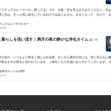
ピリチュアルヒーラーの、輝（てる）です。今夜、空を見上げてみてください。月
通り月は、ずっと同じ顔をしているわけではありません。まるくなって、欠けて、また
チュアルレイキマスター
06:50
と暮らしを洗い流す｜満月の夜の静かな浄化タイム
記事
月の光が、いつもより明るく感じられる夜。古くから満月の光には、目に見えない
び覚ます力が宿ると言われています。ご縁をいただき誠にありがとうございます。タロ
霊感タロット×心理学
12:13