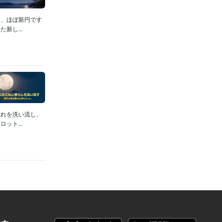
は、ほぼ新円です
新し...
穢れを洗い流し、
ット...