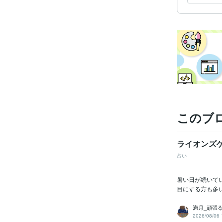
このブ
ライオンズ
占い
暑い日が続いて
目にする方も多
満月_頑張
2026/08/06 