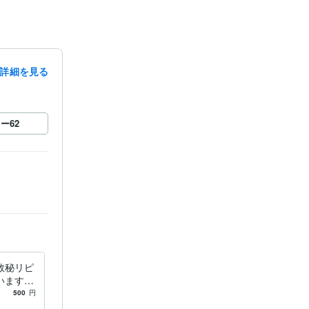
詳細を見る
ロー
62
数秘リピ
ます ※
 ※※※
500
円