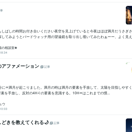
事
もしばしの時間お付き合いください夜空を見上げていると今夜はほぼ満月だうさぎ
探してみようとバードウォッチ用の望遠鏡を取り出し覗いてみたわぁーー、よく見える
陽の相談室❀
18:34
のアファメーション
記事
35分に♒️満月が起こりました。満月の時は満月の要素を手放して、太陽を目指しやす
要素を手放し、反対の4H♌️の要素を意識する。10H♒️はこれまでの慣...
ュウ
10:03
しどきを教えてくれる🌙
記事