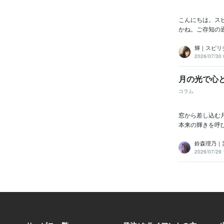
こんにちは。ス
かね。ご存知の
輝｜スピリ
2026/07/30 
月の光で心
コラム
窓から差し込む
本来の輝きを呼
鈴森理乃｜
2026/07/29 