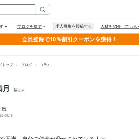
会員登録で10％割引クーポンを獲得！
グトップ
ブログ
コラム
満月
記事
玉気
26 09:18
や不満、自分の信念が脅かされている人は