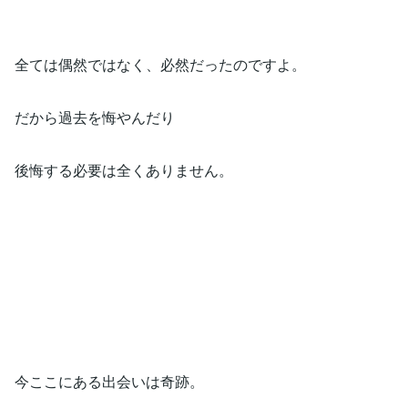
全ては偶然ではなく、必然だったのですよ。
だから過去を悔やんだり
後悔する必要は全くありません。
今ここにある出会いは奇跡。