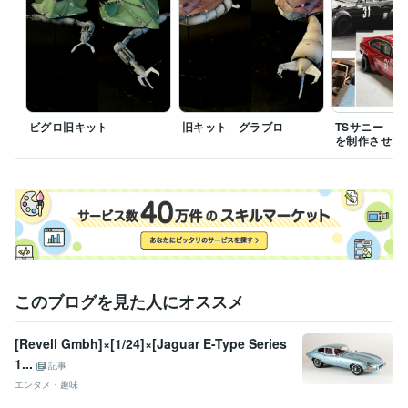
ビグロ旧キット
旧キット グラブロ
TSサニー 
を制作させて
このブログを見た人にオススメ
[Revell Gmbh]×[1/24]×[Jaguar E-Type Series
1...
記事
エンタメ・趣味