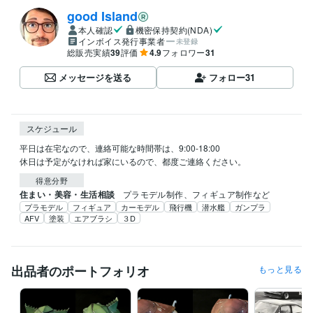
good Island
本人確認
機密保持契約(NDA)
インボイス発行事業者
未登録
総販売実績
39
評価
4.9
フォロワー
31
メッセージを送る
フォロー
31
スケジュール
平日は在宅なので、連絡可能な時間帯は、9:00-18:00

休日は予定がなければ家にいるので、都度ご連絡ください。
得意分野
住まい・美容・生活相談
プラモデル制作、フィギュア制作など
プラモデル
フィギュア
カーモデル
飛行機
潜水艦
ガンプラ
AFV
塗装
エアブラシ
３D
出品者のポートフォリオ
もっと見る