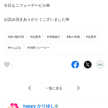
今日もニフェーデービル🌺
お読み頂きありがとうございました🌺
#道の駅許田
#名護湾
#沖縄旅行
#春の沖縄
#名護市
#やんばる
#沖縄リピーター
6
一覧に戻る
happy かりゆし