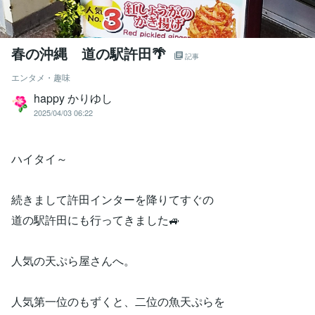
春の沖縄 道の駅許田🌴
記事
エンタメ・趣味
happy かりゆし
2025/04/03 06:22
ハイタイ～
続きまして許田インターを降りてすぐの
道の駅許田にも行ってきました🚙
人気の天ぷら屋さんへ。
人気第一位のもずくと、二位の魚天ぷらを