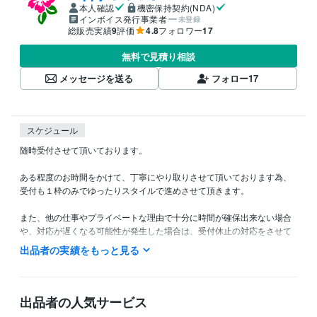
本人確認
機密保持契約(NDA)
インボイス発行事業者
未登録
総販売実績
9
評価
4.8
フォロワー
17
無料で見積り相談
メッセージを送る
フォロー
17
スケジュール
随時受付させて頂いております。

ある程度のお時間をかけて、丁寧にやり取りさせて頂いております為、
受付も１枠のみでゆったりスタイルで進めさせて頂きます。

また、他の仕事やプライベートな理由で十分に時間が確保出来ない場合
や、対応が遅くなる可能性が発生した場合は、受付休止の対応をさせて
頂いております。

出品者の実績をもっと見る
では宜しくお願い致します、

出品者の人気サービス
得意分野