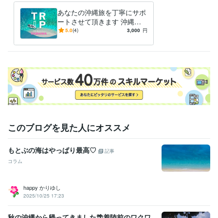
住まい・美容・生活相談
沖縄旅のニーズに合わせた楽しみ方やご提
案
あなたの沖縄旅を丁寧にサポ
旅行
航空
スキンケア
女子力アップ
マイラー
癒し
ロハス
ートさせて頂きます 沖縄大
沖縄旅行
美容
沖縄リピーター
好き超リピーターの元CAが
5.0
(4)
3,000
円
優しくコンシェルジュ♡
このブログを見た人にオススメ
もとぶの海はやっぱり最高♡
記事
コラム
happy かりゆし
2025/10/25 17:23
秋の沖縄から帰ってきました🌴着陸前のワクワ