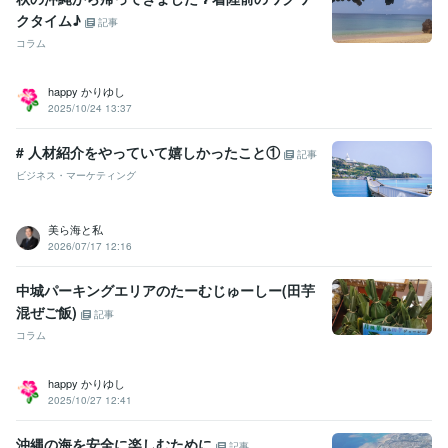
クタイム♪
記事
コラム
happy かりゆし
2025/10/24 13:37
# 人材紹介をやっていて嬉しかったこと①
記事
ビジネス・マーケティング
美ら海と私
2026/07/17 12:16
中城パーキングエリアのたーむじゅーしー(田芋
混ぜご飯)
記事
コラム
happy かりゆし
2025/10/27 12:41
沖縄の海を安全に楽しむために
記事