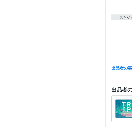
スケジ
出品者の
得意
出品者