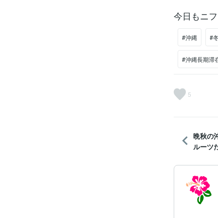
今日もニフ
#沖縄
#
#沖縄長期滞
5
晩秋の
ルーツ