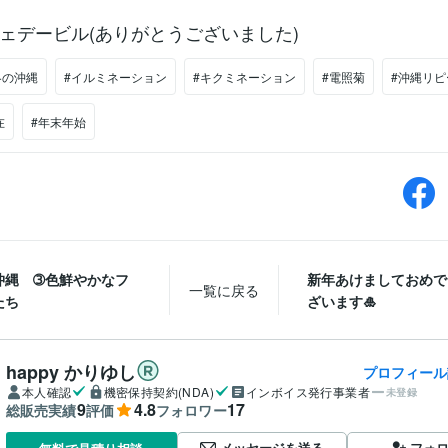
ェデービル(ありがとうございました)
冬の沖縄
#イルミネーション
#キクミネーション
#電照菊
#沖縄リピ
在
#年末年始
沖縄 ➂色鮮やかなフ
新年あけましておめで
一覧に戻る
たち
ざいます🎍
happy かりゆし
プロフィール
本人確認
機密保持契約(NDA)
インボイス発行事業者
未登録
9
4.8
17
総販売実績
評価
フォロワー
メッセージを送る
フォ