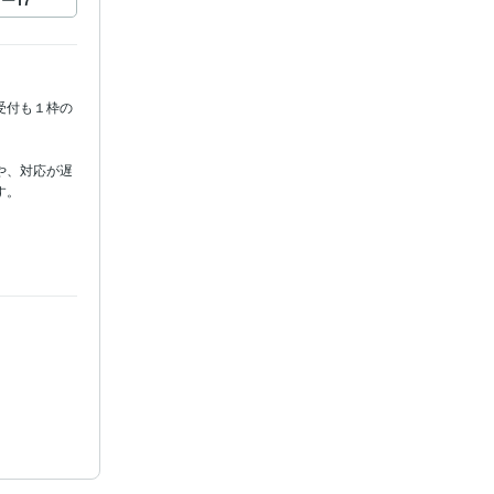
受付も１枠の
や、対応が遅
。

案
縄旅行
美容