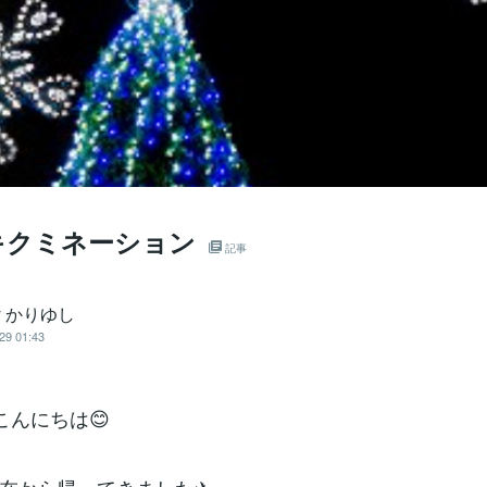
キクミネーション
記事
py かりゆし
29 01:43
こんにちは😊