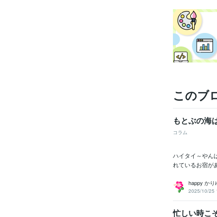
このブ
もとぶの海
コラム
ハイタイ～やん
れているお宿が
happy か
2025/10/25 
忙しい時こ