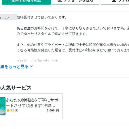
無料で見積り相談
ュール
随時受付させて頂いております。

ある程度のお時間をかけて、丁寧にやり取りさせて頂いております為、
みでゆったりスタイルで進めさせて頂きます。

また、他の仕事やプライベートな理由で十分に時間が確保出来ない場合
くなる可能性が発生した場合は、受付休止の対応をさせて頂いております
では宜しくお願い致します、

実績をもっと見る
住まい・美容・生活相談
沖縄旅のニーズに合わせた楽しみ方やご提
分野
旅行
航空
スキンケア
女子力アップ
マイラー
癒し
ロハス
沖
沖縄リピーター
の人気サービス
あなたの沖縄旅を丁寧にサポ
ートさせて頂きます 沖縄大
好き超リピーターの元CAが
5.0
(4)
3,000
円
優しくコンシェルジュ♡