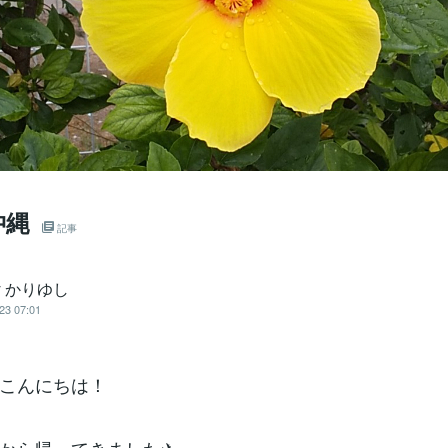
沖縄
記事
py かりゆし
23 07:01
こんにちは！