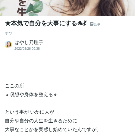
★本気で自分を大事にする🐬💃
記事
学び
はやし乃理子
2022/03/26 05:38
ここの所
🔸瞑想や身体を整える🔸
という事が いかに人が
自分や自分の人生を生きるために
大事なことかを実感し始めていたんですが、