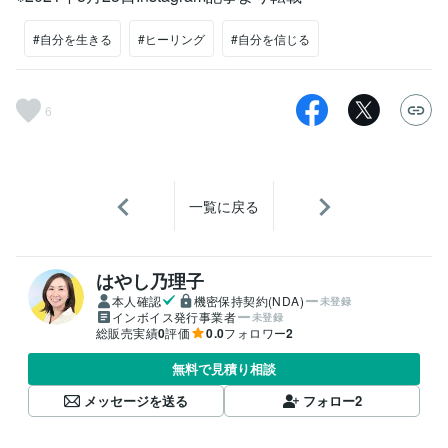
#自分を生きる
#ヒーリング
#自分を信じる
6
一覧に戻る
はやし乃理子
本人確認
機密保持契約(NDA)
未登録
インボイス発行事業者
未登録
総販売実績
0
評価
0.0
フォロワー
2
無料で見積り相談
メッセージを送る
フォロー
2