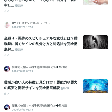
得意分野
幸せ...
記事
悩み相談・カウンセリング
ヒーリングセッション
占い
ヒーリング・心理学等
RYOKO＠エンパス×セラピスト
2025/12/26 15:58
金縛り・悪夢のスピリチュアルな意味とは？睡
眠時に届くサインの見分け方と対処法を完全徹
底解...
記事
占い
新施術公開→≪相手意識強制変化≫◆星桜龍
2026/08/09 06:09
霊感が強い人の特徴と見分け方！霊能力や霊力
の真実と開眼サインを完全徹底解説
記事
占い
新施術公開→≪相手意識強制変化≫◆星桜龍
2026/08/09 06:13