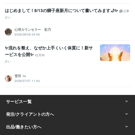
はじめまして！8/13の獅子座新月について書いてみます🌙✨
記事
占い
心理カウンセラー 彩乃
2026/08/09 04:45
✨流れを整え、なぜか上手くいく体質に！新サ
ービスを公開✨
告知
占い
雪羽☽٭
2026/07/07 11:43