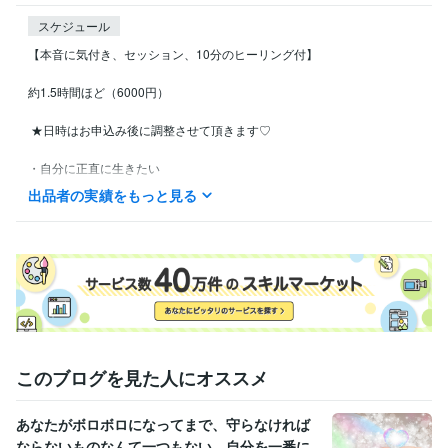
スケジュール
【本音に気付き、セッション、10分のヒーリング付】 

約1.5時間ほど（6000円）

 ★日時はお申込み後に調整させて頂きます♡

・自分に正直に生きたい

・本音が中々わからない

出品者の実績をもっと見る
・自分に自信をもちたい

・毎日を楽しく生きたい

・今モヤモヤしていることを解消したい

・自分を整えたい

・

このブログを見た人にオススメ
安心できる場でリラックスして語らえるような空間の中で

行いたいと思いますので、

あなたがボロボロになってまで、守らなければ
質問や不明点など、お気軽にお問合せください✿(*^_^*)
ならないものなんて一つもない。自分を一番に