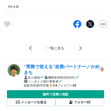
#生き様
3
一覧に戻る
“実務で使える”改善パートナー／かめ
きち
本人確認
機密保持契約(NDA)
インボイス発行事業者
総販売実績
17
評価
4.9
フォロワー
62
無料で見積り相談
メッセージを送る
フォロー
62