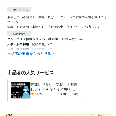
スケジュール
兼業している関係上、実施日時はトークルームで調整の余地を戴ければ
幸いです。

無論、お急ぎのご事情がある場合はお申し付け下さい。努力します。
経験職種
エンジニア / 情報システム・社内SE
経験年数 : 3年
人事 / 新卒採用
経験年数 : 9年
人事 / 中途採用
経験年数 : 7年
出品者の実績をもっと見る
人事 / 人材開発・人材育成・研修
経験年数 : 6年
ライフスタイル・その他 / カウンセラー・コーチ
経験年数 : 5年
職歴
出品者の人気サービス
教育業（学習塾の運営会社／年商40億円／従業員数250名）
2018年
10月 ~ 現在
言葉にできない気持ちを整理
教育業（学習塾の運営会社／年商200億／従業員数700名）
2011年7
します モヤモヤや不安を言
月 ~ 2018年9月
語化するお手伝い
5.0
(2)
5,000
円
/60分
キーファクトリー
2024年4月 ~ 現在
人材派遣会社（年商130億円／従業員数3800名）
2008年2月 ~ 2011
年6月
流通小売業（酒販チェーン／年商15億円／従業員数30名）
1998年1
月 ~ 2008年1月