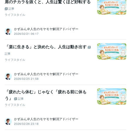
肩のチカラを抜くと、人生は驚くほど好転する
業務合理化の支援やお手伝い
無駄のない会議進行方法の指南
苦情
からファン化する方法を指南
記事
店舗運営
苦情
顧客対応
ブランディング
マーケティング
営業力
ライフスタイル
組織構築
メンタルケア
採用支援
人事
かずみん＠人生のモヤモヤ解消アドバイザー
2026/02/21 06:17
「楽に生きる」と決めたら、人生は動き出す
記事
ライフスタイル
かずみん＠人生のモヤモヤ解消アドバイザー
2026/02/25 21:58
「疲れたら休む」じゃなく「疲れる前に休も
う」
記事
ライフスタイル
かずみん＠人生のモヤモヤ解消アドバイザー
2026/02/26 23:18