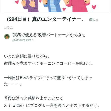
（294日目）真のエンターテイナー。
記事
コラム
“実務で使える”改善パートナー／かめきち
2023/09/25 00:47
いまだ余韻に浸りながら、
微睡みを覚ますべくモーニングコーヒーを味わう。
一昨日はB'zのライブに行って盛り上がってしまっ
た・・・。
普段は淡々と感情を出すことなく
X（Twitter）にブログ＆一言を淡々とポストするだけ。