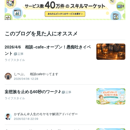
流通小売業（スーパー／年商298億円／従業員数1700名）
1996年3
月 ~ 1997年12月
プログラミング言語・フレームワーク
VBA:4年
HTML:3年
Google Apps Script:2年
このブログを見た人にオススメ
ビジネス・クリエイティブツール
Access:5年
Excel:25年
Google サイト:2年
2026/4/6 相談~cafe~オープン！愚痴吐きイベ
Google スプレッドシート:5年
Google スライド:5年
ント
記事
Google ドキュメント:5年
PowerPoint:20年
Word:20年
ライフスタイル
Google Analytics:5年
Adobe Photoshop:10年
AviUtl:4年
Adobe Illustrator:15年
し〜ぷ。 相談cafeやってます
得意分野
2026/04/06 12:28
悩み相談・カウンセリング
本質を見抜き、言語化する力
複雑な悩み
も整理してスッキリ
感情に寄り添い、論理で導く
対話で心を解きほ
妄想族を止める60秒のワーク♪
記事
ぐします
自分の言葉で気づくサポート
経験に裏打ちされた安心感
ライフスタイル
安心して話せる“対話のパワースポット”
悩み
相談
就職
転職
メンタル
コーチング
マインド
心理
学生
就活生
かずみん＠人生のモヤモヤ解消アドバイザー
ビジネス代行・事務代行
営業力向上サポート（業種問わず）
組織構
2026/02/18 22:09
築サポート（業種問わず）
採用支援（イベント企画・司会・応募者
対応
従業員のメンタルサポート
広告・販売促進のコンサルティング