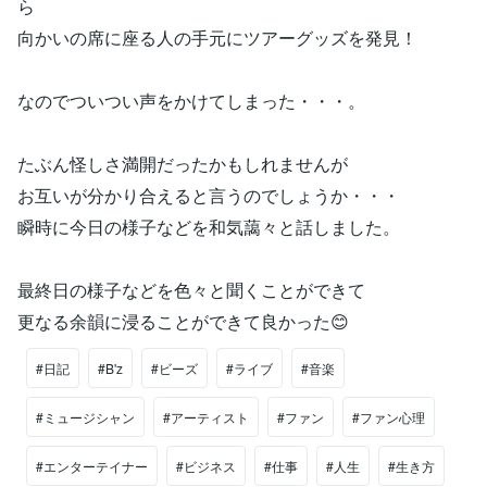
ら
向かいの席に座る人の手元にツアーグッズを発見！
なのでついつい声をかけてしまった・・・。
たぶん怪しさ満開だったかもしれませんが
お互いが分かり合えると言うのでしょうか・・・
瞬時に今日の様子などを和気藹々と話しました。
最終日の様子などを色々と聞くことができて
更なる余韻に浸ることができて良かった😊
#日記
#B'z
#ビーズ
#ライブ
#音楽
#ミュージシャン
#アーティスト
#ファン
#ファン心理
#エンターテイナー
#ビジネス
#仕事
#人生
#生き方