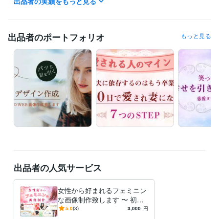
出品者の実績をもっと見る
恋愛
ライフスタイル
仕事
占い
ブログ
ビジネス
ハウツー
アメブロ
アイキャッチ
サムネイル
出品者のポートフォリオ
もっと見る
出品者の人気サービス
女性から好まれるフェミニン
な画像制作致します 〜 初め
ての方でも丁寧に迅速に対応
5.0
(3)
3,000
円
いたします 〜