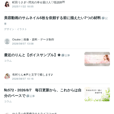
町田うさぎ✨閃光の幸せ届け人♡怪談師⛩️
2025/11/22 18:05
美容動画のサムネイル5枚を依頼する前に揃えたい7つの材料
記
事
デザイン・イラスト
Osuke｜画像・資料・データ制作
2026/08/07 13:08
最近のりんと【ボイスサンプル】❀
記事
コラム
有村りん❀声と文字で癒します♪
2026/08/07 10:16
№572 - 2026/8/7 毎日更新から、これからは自
分のペースで
記事
コラム
ゆう子☆作業療法士＆ライフコーチ