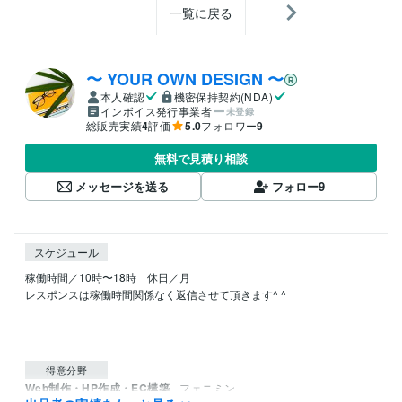
一覧に戻る
〜 YOUR OWN DESIGN 〜
本人確認
機密保持契約(NDA)
インボイス発行事業者
未登録
総販売実績
4
評価
5.0
フォロワー
9
無料で見積り相談
メッセージを送る
フォロー
9
スケジュール
稼働時間／10時〜18時　休日／月

レスポンスは稼働時間関係なく返信させて頂きます^ ^

得意分野
Web制作・HP作成・EC構築
フェニミン