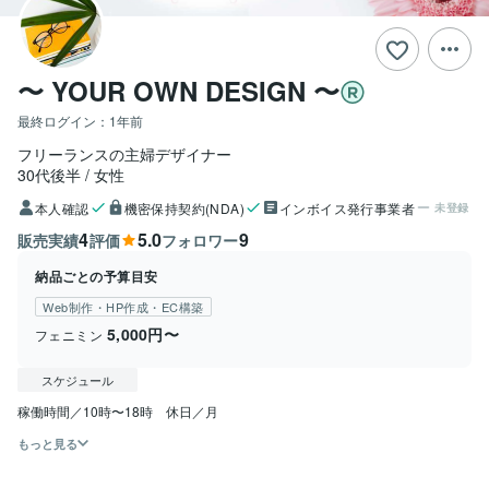
〜 YOUR OWN DESIGN 〜
最終ログイン：
1年前
フリーランスの主婦デザイナー
30代後半
女性
本人確認
機密保持契約(NDA)
インボイス発行事業者
未登録
4
5.0
9
販売実績
評価
フォロワー
納品ごとの予算目安
Web制作・HP作成・EC構築
5,000円〜
フェニミン
スケジュール
もっと見る