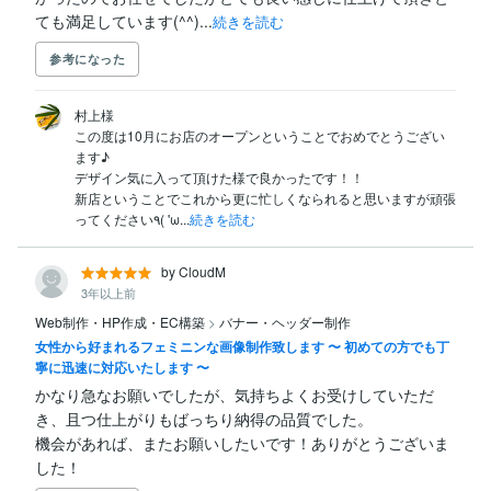
ても満足しています(^^)...
続きを読む
参考になった
村上様

この度は10月にお店のオープンということでおめでとうござい
ます♪

デザイン気に入って頂けた様で良かったです！！

新店ということでこれから更に忙しくなられると思いますが頑張
ってください٩( 'ω...
続きを読む
by CloudM
3年以上前
Web制作・HP作成・EC構築
>
バナー・ヘッダー制作
女性から好まれるフェミニンな画像制作致します 〜 初めての方でも丁
寧に迅速に対応いたします 〜
かなり急なお願いでしたが、気持ちよくお受けしていただ
き、且つ仕上がりもばっちり納得の品質でした。

機会があれば、またお願いしたいです！ありがとうございま
した！